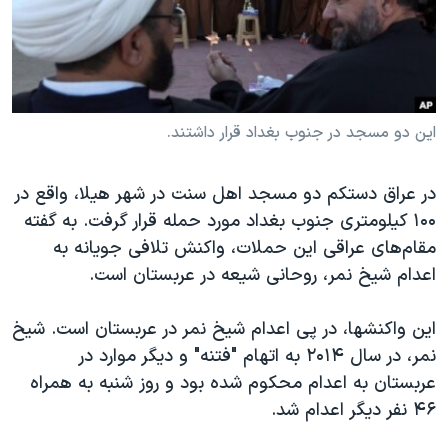
دنبال کنید
مستندها
فرهنگ و زندگی
حقوق شهروندی
انتخابات ریاست جمهوری آمریکا ۲۰۲۴
اقتصادی
حمله جمهوری اسلامی به اسرائیل
رمز مهسا
علم و فناوری
این دو مسجد در جنوب بغداد قرار داشتند.
زبانهای مختلف
اسرائیل در جنگ
ورزش زنان در ایران
در عراق دستکم دو مسجد اهل سنت در شهر هیلا، واقع در
گالری عکس
اعتراضات زن، زندگی، آزادی
۱۰۰ کیلومتری جنوب بغداد مورد حمله قرار گرفت. به گفته
آرشیو پخش زنده
مجموعه مستندهای دادخواهی
مقام‌های عراقی این حملات، واکنش تلافی جویانه به
اعدام شیخ نمر، روحانی شیعه در عربستان است.
تریبونال مردمی آبان ۹۸
دادگاه حمید نوری
این واکنشها، در پی اعدام شیخ نمر در عربستان است. شیخ
چهل سال گروگان‌گیری
نمر، در سال ۲۰۱۴ به اتهام "فتنه" و دیگر موارد در
عربستان به اعدام محکوم شده بود و روز شنبه به همراه
قانون شفافیت دارائی کادر رهبری ایران
۴۶ نفر دیگر اعدام شد.
اعتراضات مردمی آبان ۹۸