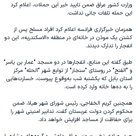
اسرائیل در جنگ
وزارت کشور عراق ضمن تایید خبر این حملات، اعلام کرد
این حمله تلفات جانی نداشت.
نرگس محمدی برنده جایزه نوبل صلح
همایش محافظه‌کاران آمریکا «سی‌پک»
همزمان خبرگزاری فرانسه اعلام کرد افراد مسلح پس از
صفحه‌های ویژه
کشتن یک موذن در خانه‌ای در منطقه «الاسکندریه»، این دو
انفجار را تدارک دیدند.
سفر پرزیدنت ترامپ به چین
طبق گفته این منابع، انفجار‌ها در دو مسجد "عمار بن یاسر"
و "الفتح" در روستای "سنجار" از توابع شهر "الحله" مرکز
استان بابل که یکشنبه‌ شب به‌وقوع پیوست، خسارت‌هایی
را به ده‌ها خانه وارد کرده است.
همچنین کریم الخفاجی، رئیس شورای شهر هیلا، ضمن
محکوم کردن دولت عربستان گفت، تدابیر امنیتی شهر را
برای حفاظت از مساجد افزایش خواهد داد.