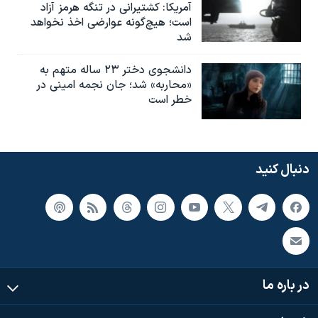
آمریکا: کشتیرانی در تنگه هرمز آزاد
است؛ هیچ‌گونه عوارضی اخذ نخواهد
شد
دانشجوی دختر ۲۳ ساله متهم به
«محاربه» شد؛ جان نجمه امینی در
خطر است
دنبال کنید
در باره ما