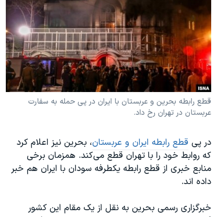
دنبال کنید
مستندها
فرهنگ و زندگی
حقوق شهروندی
انتخابات ریاست جمهوری آمریکا ۲۰۲۴
اقتصادی
حمله جمهوری اسلامی به اسرائیل
رمز مهسا
علم و فناوری
زبانهای مختلف
اسرائیل در جنگ
ورزش زنان در ایران
گالری عکس
اعتراضات زن، زندگی، آزادی
قطع رابطه بحرین و عربستان با ایران در پی حمله به سفارت
عربستان در تهران رخ داد.
آرشیو پخش زنده
مجموعه مستندهای دادخواهی
تریبونال مردمی آبان ۹۸
در پی
قطع رابطه ایران و عربستان
، بحرین نیز اعلام کرد
دادگاه حمید نوری
که روابط خود را با تهران قطع می‌کند. همزمان برخی
چهل سال گروگان‌گیری
منابع خبری از قطع رابطه یکطرفه سودان با ایران هم خبر
داده اند.
قانون شفافیت دارائی کادر رهبری ایران
اعتراضات مردمی آبان ۹۸
خبرگزاری رسمی بحرین به نقل از یک مقام این کشور