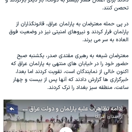
دادند برای اعمال فشار بیشتر به دولت، بار دیگر بازگردند و
اسرائیل در جنگ
تحصن کنند.
نرگس محمدی برنده جایزه نوبل صلح
همایش محافظه‌کاران آمریکا «سی‌پک»
در پی حمله معترضان به پارلمان عراق، قانونگذاران از
پارلمان فرار کردند و نیروهای امنیتی نیز در وضعیت فوق
صفحه‌های ویژه
العاده به سر می برند.
سفر پرزیدنت ترامپ به چین
معترضان شیعه به رهبری مقتدی صدر، یکشنبه صبح
حضور خود را در خیابان های منتهی به پارلمان عراق که
اکنون خالی از نمایندگان است، تقویت کردند اما بعدا،
خبرگزاری ها گزارش دادند که آنها پس از بیست و چهار
ساعت، منطقه سبز بغداد را ترک کردند.
ادامه تظاهرات علیه پارلمان و دولت عراق در بغداد؛ معترضان بار دیگر وارد منطقه سبز شدند
از
صدای آمریکا
No media source currently available