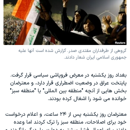
دنبال کنید
مستندها
فرهنگ و زندگی
حقوق شهروندی
انتخابات ریاست جمهوری آمریکا ۲۰۲۴
اقتصادی
حمله جمهوری اسلامی به اسرائیل
رمز مهسا
علم و فناوری
زبانهای مختلف
اسرائیل در جنگ
ورزش زنان در ایران
گروهی از طرفداران مقتدی صدر. گزارش شده است آنها علیه
جمهوری اسلامی ایران شعار دادند.
گالری عکس
اعتراضات زن، زندگی، آزادی
آرشیو پخش زنده
مجموعه مستندهای دادخواهی
بغداد روز یکشنبه در معرض فروپاشی سیاسی قرار گرفت.
تریبونال مردمی آبان ۹۸
پایتخت عراق در وضعیت اضطراری قرار دارد، و معترضان
دادگاه حمید نوری
بخش هایی از آنچه "منطقه بین المللی" یا "منطقه سبز"
خوانده می شود را اشغال کرده بودند.
چهل سال گروگان‌گیری
قانون شفافیت دارائی کادر رهبری ایران
معترضان روز یکشنبه پس از ۲۴ ساعت، و اعلام درخواست
اعتراضات مردمی آبان ۹۸
خود برای اصلاحات، منطقه سبز را ترک کردند اما وعده