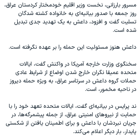
اسرائیل در جنگ
مسرور بارزانی، نخست وزیر اقلیم خودمختار کردستان عراق،
روز جمعه با صدور بیانیه‌‌ای به خانواده کشته شدگان
نرگس محمدی برنده جایزه نوبل صلح
تسلیت گفت و افزود، داعش به یک تهدید جدی تبدیل
همایش محافظه‌کاران آمریکا «سی‌پک»
شده است.
صفحه‌های ویژه
داعش هنوز مسئولیت این حمله را بر عهده نگرفته است.
سفر پرزیدنت ترامپ به چین
سخنگوی وزارت خارجه آمریکا در واکنش گفت، ایالات
متحده عمیقا نگران خارج شدن اوضاع از شرایط عادی
حملات گروه داعش در سرتاسر عراق، به ویژه حمله دیروز
در ناحیه مخمور، است.
ند پرایس در بیانیه‌ای گفت، ایالات متحده تعهد خود را با
حمایت از نیروهای امنیتی عراق، از جمله پیشمرگه‌ها، در
جریان نبردشان با داعش و برای اطمینان یافتن از شکستی
پایدار، بار دیگر اعلام می‌کند.