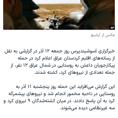
دنبال کنید
مستندها
فرهنگ و زندگی
حقوق شهروندی
انتخابات ریاست جمهوری آمریکا ۲۰۲۴
اقتصادی
حمله جمهوری اسلامی به اسرائیل
رمز مهسا
علم و فناوری
عکس از آرشیو
زبانهای مختلف
اسرائیل در جنگ
ورزش زنان در ایران
خبرگزاری آسوشیتدپرس روز جمعه ۱۲ آذر در گزارشی به نقل
گالری عکس
اعتراضات زن، زندگی، آزادی
از رسانه‌های اقلیم کردستان عراق اعلام کرد در حمله
آرشیو پخش زنده
مجموعه مستندهای دادخواهی
پیکارجویان داعش به روستایی در شمال عراق ۱۲ نفر، از
جمله تعدادی از نیروهای کرد، کشته شدند.
تریبونال مردمی آبان ۹۸
دادگاه حمید نوری
این گزارش می‌افزاید این حمله روز پنجشنبه ۱۱ آذر به
چهل سال گروگان‌گیری
روستایی در ناحیه مخمور انجام شد و نیروهای پیشمرگه
کرد به آن پاسخ دادند. در میان کشته‌شدگان ۹ نیروی کرد و
قانون شفافیت دارائی کادر رهبری ایران
سه غیرنظامی دیده می‌شوند.
اعتراضات مردمی آبان ۹۸