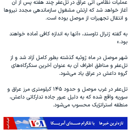
اسرائیل در جنگ
عملیات نظامی آتی عراق در تل‌عفر چند هفته پس از آن
آغاز خواهد شد که ارتش مشغول سازماندهی مجدد نیروها
نرگس محمدی برنده جایزه نوبل صلح
و انتقال تجهیزات از موصل بوده است.
همایش محافظه‌کاران آمریکا «سی‌پک»
صفحه‌های ویژه
به گفته ژنرال تاوسند، «آنها به اندازه کافی آماده خواهند
بود.»
سفر پرزیدنت ترامپ به چین
شهر موصل در ماه ژوئیه گذشته بطور کامل آزاد شد و از
تل‌عفر و مناطق اطراف آن به عنوان آخرین سنگرگاه‌های
گروه داعش در عراق یاد می‌شود.
تل‌عفر در غرب موصل و حدود ۱۴۵ کیلومتری مرز عراق و
سوریه واقع شده که به دلیل عبور جاده تدارکاتی داعش،
منطقه استراتژیک محسوب می‌شود.