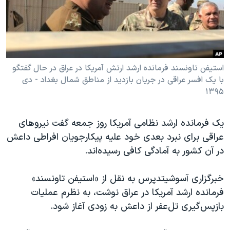
دنبال کنید
مستندها
فرهنگ و زندگی
حقوق شهروندی
انتخابات ریاست جمهوری آمریکا ۲۰۲۴
اقتصادی
حمله جمهوری اسلامی به اسرائیل
رمز مهسا
علم و فناوری
استیفن تاونسند فرمانده ارشد ارتش آمریکا در عراق در حال گفتگو
زبانهای مختلف
با یک افسر عراقی در جریان بازدید از مناطق شمال بغداد - دی
اسرائیل در جنگ
ورزش زنان در ایران
۱۳۹۵
گالری عکس
اعتراضات زن، زندگی، آزادی
آرشیو پخش زنده
مجموعه مستندهای دادخواهی
یک فرمانده ارشد نظامی آمریکا روز جمعه گفت نیروهای
عراقی برای نبرد بعدی خود علیه پیکارجویان افراطی داعش
تریبونال مردمی آبان ۹۸
در آن کشور به آمادگی کافی رسیده‌اند.
دادگاه حمید نوری
چهل سال گروگان‌گیری
خبرگزاری آسوشیتدپرس به نقل از «استیفن تاونسند»
فرمانده ارشد آمریکا در عراق نوشت، به نظرم عملیات
قانون شفافیت دارائی کادر رهبری ایران
بازپس‌گیری تل‌عفر از داعش به زودی آغاز شود.
اعتراضات مردمی آبان ۹۸