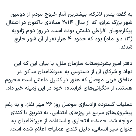
اسرائیل در جنگ
نرگس محمدی برنده جایزه نوبل صلح
به گفته ینس لائرکه، بیشترین آمار خروج مردم از دومین
شهر بزرگ عراق، که از سال ۲۰۱۴ میلادی تاکنون در اشغال
همایش محافظه‌کاران آمریکا «سی‌پک»
پیکارجویان افراطی داعش بوده است، در روز دوم ژانویه
صفحه‌های ویژه
(۱۳ دی ماه) بود که حدود ۴ هزار نفر از آن شهر خارج
سفر پرزیدنت ترامپ به چین
شدند.
دفتر امور بشردوستانه سازمان ملل، با بیان این که این
نهاد و شرکای آن از دسترسی به غیرنظامیان ساکن در
مناطق غربی موصل که هنوز در کنترل داعش است محروم
هستند، از «نگرانی‌های فزاینده» خود در این زمینه خبر داد.
عملیات گسترده آزادسازی موصل روز ۲۶ مهر آغاز، و به رغم
پیشروی‌های سریع در روزهای ابتدایی، به تدریج با کندی
مواجه شد. حملات انتحاری و استفاده از غیرنظامیان به
عنوان سپر انسانی، دلیل کندی عملیات اعلام شده است.