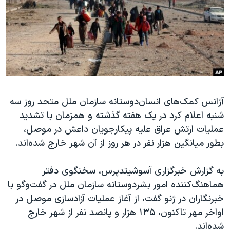
دنبال کنید
مستندها
فرهنگ و زندگی
حقوق شهروندی
انتخابات ریاست جمهوری آمریکا ۲۰۲۴
اقتصادی
حمله جمهوری اسلامی به اسرائیل
رمز مهسا
علم و فناوری
زبانهای مختلف
اسرائیل در جنگ
ورزش زنان در ایران
آژانس کمک‌های انسان‌دوستانه سازمان ملل متحد روز سه
گالری عکس
اعتراضات زن، زندگی، آزادی
شنبه اعلام کرد در یک هفته گذشته و همزمان با تشدید
آرشیو پخش زنده
مجموعه مستندهای دادخواهی
عملیات ارتش عراق علیه پیکارجویان داعش در موصل،
تریبونال مردمی آبان ۹۸
بطور میانگین هزار نفر در هر روز از آن شهر خارج شده‌اند.
دادگاه حمید نوری
به گزارش خبرگزاری آسوشیتدپرس، سخنگوی دفتر
چهل سال گروگان‌گیری
هماهنگ‌کننده امور بشردوستانه سازمان ملل در گفت‌وگو با
قانون شفافیت دارائی کادر رهبری ایران
خبرنگاران در ژنو گفت، از آغاز عملیات آزادسازی موصل در
اواخر مهر تاکنون، ۱۳۵ هزار و پانصد نفر از شهر خارج
اعتراضات مردمی آبان ۹۸
شده‌اند.