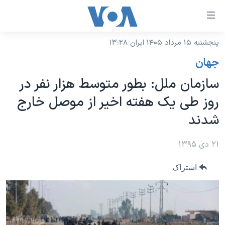
ینکهای
ابل
سترسی
پنجشنبه ۱۵ مرداد ۱۴۰۵ ایران ۱۳:۲۸
خانه
هش
جهان
نسخه سبک وب‌سایت
ه
سازمان ملل: بطور متوسط هزار نفر در
حتوای
موضوع ها
روز طی یک هفته اخیر از موصل خارج
صلی
برنامه های تلویزیونی
ایران
هش
شدند
جدول برنامه ها
ه
آمریکا
فحه
صفحه‌های ویژه
۲۱ دی ۱۳۹۵
جهان
صلی
فرکانس‌های صدای آمریکا
ورزشی
جام جهانی ۲۰۲۶
هش
اشتراک
پخش رادیویی
ه
گزیده‌ها
عملیات خشم حماسی
ستجو
۲۵۰سالگی آمریکا
ویژه برنامه‌ها
یادگیری زبان انگلیسی
ویدیوها
بایگانی برنامه‌های تلویزیونی