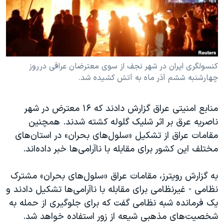
دنبال کنید
مستندها
فرهنگ و زندگی
حقوق شهروندی
انتخابات ریاست جمهوری آمریکا ۲۰۲۴
اقتصادی
حمله جمهوری اسلامی به اسرائیل
رمز مهسا
علم و فناوری
کنسولگری ایران در شهر نجف از سوی معترضان عراقی در روز
زبانهای مختلف
چهارشنبه ششم آذر ماه به آتش کشیده شد.
اسرائیل در جنگ
ورزش زنان در ایران
گالری عکس
اعتراضات زن، زندگی، آزادی
منابع امنیتی عراق گزارش دادند که ۱۶ معترض در شهر
آرشیو پخش زنده
مجموعه مستندهای دادخواهی
ناصریه عرق بر اثر شلیک گلوله کشته شدند. همچنین
مقامات عراق از تشکیل «سلول‌های بحران» در استان‌های
تریبونال مردمی آبان ۹۸
مختلف این کشور برای مقابله با ناآرامی‌ها خبر داده‌اند.
دادگاه حمید نوری
چهل سال گروگان‌گیری
به گزارش رویترز، مقامات عراق «سلول‌های بحران» مشترک
نظامی - غیرنظامی برای مقابله با ناآرامی‌ها تشکیل دادند و
قانون شفافیت دارائی کادر رهبری ایران
یک فرمانده شبه نظامی گفت که برای جلوگیری از حمله به
اعتراضات مردمی آبان ۹۸
شخصیت‌های مذهبی شیعه از زور استفاده خواهد شد.