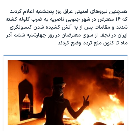
اسرائیل در جنگ
همچنین نیروهای امنیتی عراق روز پنجشنبه اعلام کردند
نرگس محمدی برنده جایزه نوبل صلح
که ۱۶ معترض در شهر جنوبی ناصریه به ضرب گلوله کشته
همایش محافظه‌کاران آمریکا «سی‌پک»
شدند و مقامات پس از به آتش کشیده شدن کنسولگری
صفحه‌های ویژه
ایران در نجف از سوی معترضان در روز چهارشنبه ششم آذر
ماه تا کنون منع تردد وضع کردند.
سفر پرزیدنت ترامپ به چین