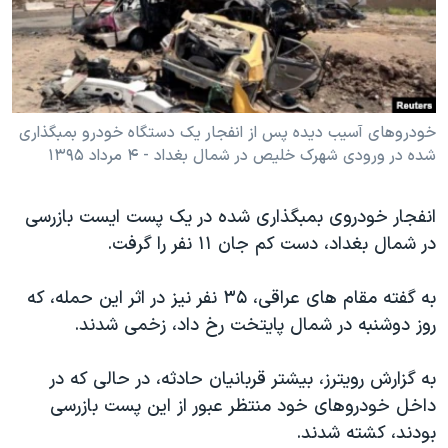
دنبال کنید
مستندها
فرهنگ و زندگی
حقوق شهروندی
انتخابات ریاست جمهوری آمریکا ۲۰۲۴
اقتصادی
حمله جمهوری اسلامی به اسرائیل
رمز مهسا
علم و فناوری
خودروهای آسیب دیده پس از انفجار یک دستگاه خودرو بمبگذاری
زبانهای مختلف
شده در ورودی شهرک خلیص در شمال بغداد - ۴ مرداد ۱۳۹۵
اسرائیل در جنگ
ورزش زنان در ایران
گالری عکس
اعتراضات زن، زندگی، آزادی
انفجار خودروی بمبگذاری شده در یک پست ایست بازرسی
آرشیو پخش زنده
مجموعه مستندهای دادخواهی
در شمال بغداد، دست کم جان ۱۱ نفر را گرفت.
تریبونال مردمی آبان ۹۸
به گفته مقام های عراقی، ۳۵ نفر نیز در اثر این حمله، که
دادگاه حمید نوری
روز دوشنبه در شمال پایتخت رخ داد، زخمی شدند.
چهل سال گروگان‌گیری
به گزارش رویترز، بیشتر قربانیان حادثه، در حالی که در
قانون شفافیت دارائی کادر رهبری ایران
داخل خودروهای خود منتظر عبور از این پست بازرسی
اعتراضات مردمی آبان ۹۸
بودند، کشته شدند.