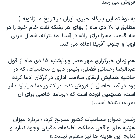
فروش می رسد.
اسرائیل در جنگ
نرگس محمدی برنده جایزه نوبل صلح
به نوشته این پایگاه خبری، ایران در تاریخ ۱۰ ژانویه (
همایش محافظه‌کاران آمریکا «سی‌پک»
مطابق با ۲۰ دی ماه ) بهای هر بشکه نفت خام خود را در
سه قیمت مجزا برای ارائه در آسیا، مدیترانه، شمال غربی
صفحه‌های ویژه
اروپا و جنوب آفریقا اعلام می کند.
سفر پرزیدنت ترامپ به چین
هم زمان خبرگزاری مهر عصر چهارشنبه ۱۵ دی ماه از قول
عبدالرضا رحمانی فضلی، رئیس دیوان محاسبات، که در
حاشیه همایش ارتقای سلامت اداری در گرگان ادعا کرده
بود در آمد حاصل از فروش نفت در کشور ۱۰۰ میلیارد دلار
است، همچنين آورده است که «برنامه خاصی برای آن
تعریف نشده است.»
رئیس دیوان محاسبات کشور تصریح کرد، «درباره میزان
هزنیه های واقعی مملکت اطلاعات دقیقی وجود ندارد و
نتایج این هزینه ها نیز معلوم نیست.»