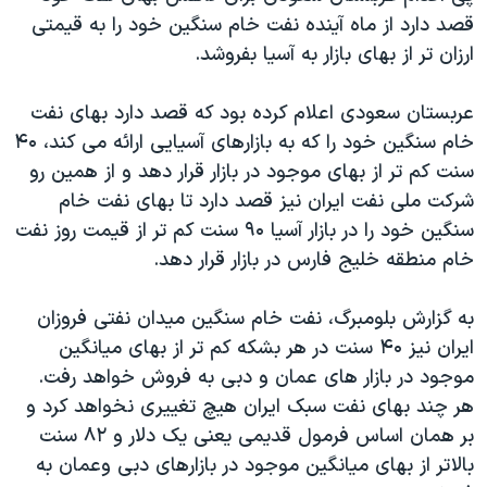
دنبال کنید
قصد دارد از ماه آینده نفت خام سنگین خود را به قیمتی
مستندها
فرهنگ و زندگی
ارزان تر از بهای بازار به آسیا بفروشد.
حقوق شهروندی
انتخابات ریاست جمهوری آمریکا ۲۰۲۴
اقتصادی
حمله جمهوری اسلامی به اسرائیل
عربستان سعودی اعلام کرده بود که قصد دارد بهای نفت
خام سنگین خود را که به بازارهای آسیایی ارائه می کند، ۴۰
رمز مهسا
علم و فناوری
زبانهای مختلف
سنت کم تر از بهای موجود در بازار قرار دهد و از همین رو
اسرائیل در جنگ
ورزش زنان در ایران
شرکت ملی نفت ایران نیز قصد دارد تا بهای نفت خام
گالری عکس
اعتراضات زن، زندگی، آزادی
سنگین خود را در بازار آسیا ۹۰ سنت کم تر از قیمت روز نفت
خام منطقه خلیج فارس در بازار قرار دهد.
آرشیو پخش زنده
مجموعه مستندهای دادخواهی
تریبونال مردمی آبان ۹۸
به گزارش بلومبرگ، نفت خام سنگین میدان نفتی فروزان
دادگاه حمید نوری
ایران نیز ۴۰ سنت در هر بشکه کم تر از بهای میانگین
موجود در بازار های عمان و دبی به فروش خواهد رفت.
چهل سال گروگان‌گیری
هر چند بهای نفت سبک ایران هیچ تغییری نخواهد کرد و
قانون شفافیت دارائی کادر رهبری ایران
بر همان اساس فرمول قدیمی یعنی یک دلار و ۸۲ سنت
اعتراضات مردمی آبان ۹۸
بالاتر از بهای میانگین موجود در بازارهای دبی وعمان به