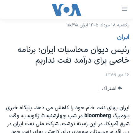
ینکهای
ابل
سترسی
یکشنبه ۱۸ مرداد ۱۴۰۵ ایران ۱۵:۳۵
خانه
هش
ايران
نسخه سبک وب‌سایت
ه
رئیس دیوان محاسبات ایران: برنامه
حتوای
موضوع ها
خاصی برای درآمد نفت نداریم
صلی
برنامه های تلویزیونی
ایران
هش
جدول برنامه ها
۱۶ دی ۱۳۸۹
ه
آمریکا
فحه
صفحه‌های ویژه
جهان
اشتراک
صلی
فرکانس‌های صدای آمریکا
ورزشی
جام جهانی ۲۰۲۶
هش
پخش رادیویی
ایران بهای نفت خام خود را کاهش می دهد. پایگاه خبری
ه
گزیده‌ها
عملیات خشم حماسی
بلومبرگ
bloomberg
در شب چهارشنبه ۵ ژانویه به وقت
ستجو
۲۵۰سالگی آمریکا
ویژه برنامه‌ها
یادگیری زبان انگلیسی
شرق آمریکا، در این زمینه نوشت، شرکت ملی نفت ایران در
ویدیوها
بایگانی برنامه‌های تلویزیونی
پی اقدام عربستان سعودی برای کاهش بهای نفت خود