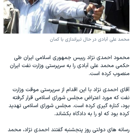
دنبال کنید
مستندها
فرهنگ و زندگی
حقوق شهروندی
انتخابات ریاست جمهوری آمریکا ۲۰۲۴
اقتصادی
حمله جمهوری اسلامی به اسرائیل
رمز مهسا
علم و فناوری
محمد علی آبادی در حال تیراندازی با کمان
زبانهای مختلف
اسرائیل در جنگ
ورزش زنان در ایران
محمود احمدی نژاد رییس جمهوری اسلامی ایران طی
گالری عکس
اعتراضات زن، زندگی، آزادی
حکمی محمد علی آبادی را به سرپرستی وزارت نفت ایران
آرشیو پخش زنده
مجموعه مستندهای دادخواهی
منصوب کرده است.
تریبونال مردمی آبان ۹۸
آقای احمدی نژاد با این اقدام از سرپرستی موقت وزارت
دادگاه حمید نوری
نفت که مورد اعتراض مجلس شورای اسلامی قرار گرفته
چهل سال گروگان‌گیری
بود، کناره گیری کرده است. مجلس شورای اسلامی تهدید
کرده بود که او را به دادگاه بکشاند.
قانون شفافیت دارائی کادر رهبری ایران
اعتراضات مردمی آبان ۹۸
رسانه های دولتی روز پنجشنبه گفتند احمدی نژاد، محمد