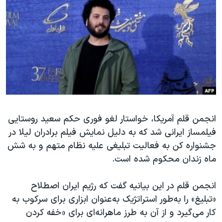
دنبال کنید
مستندها
فرهنگ و زندگی
حقوق شهروندی
انتخابات ریاست جمهوری آمریکا ۲۰۲۴
اقتصادی
حمله جمهوری اسلامی به اسرائیل
رمز مهسا
علم و فناوری
زبانهای مختلف
اسرائیل در جنگ
ورزش زنان در ایران
گالری عکس
اعتراضات زن، زندگی، آزادی
آرشیو پخش زنده
مجموعه مستندهای دادخواهی
انجمن قلم آمریکا، خواستار لغو فوری حکم سعید روستایی
فیلمساز ایرانی شد که به دلیل نمایش فیلم برادران لیلا در
تریبونال مردمی آبان ۹۸
جشنواره کن به فعالیت تبلیغی علیه نظام متهم و به شش
دادگاه حمید نوری
ماه زندان محکوم شده است.
چهل سال گروگان‌گیری
انجمن قلم در این بیانیه گفت که رژیم ایران اصطلاح
قانون شفافیت دارائی کادر رهبری ایران
«تبلیغ» را به‌طور استراتژیک به‌عنوان ابزاری برای سرکوب به
اعتراضات مردمی آبان ۹۸
کار می‌گیرد و از آن به طرز ماهرانه‌ای برای «خفه کردن