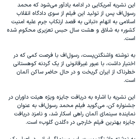
اسرائیل در جنگ
این‌ نشریه آمریکایی در ادامه یادآور می‌شود که محمد
رسول‌اف پس از تولید این فیلم از سوی دادگاه انقلاب
نرگس محمدی برنده جایزه نوبل صلح
اسلامی به اتهام «تبانی به قصد ارتکاب جرم علیه امنیت
همایش محافظه‌کاران آمریکا «سی‌پک»
کشور» به شلاق و هشت سال حبس تعزیری محکوم شده
صفحه‌های ویژه
است.
سفر پرزیدنت ترامپ به چین
به نوشته واشنگتن‌پست، رسول‌اف با فرصت کمی که در
اختیار داشت، با عبور غیرقانونی از یک گردنه کوهستانی
خطرناک از ایران گریخت و در حال حاضر ساکن آلمان
است.
این نشریه با اشاره به دریافت جایزه ویژه هیئت داوران در
جشنواره کن، می‌گوید فیلم محمد رسول‌اف به عنوان
نماینده سینمای آلمان راهی اسکار شد، و نامزد دریافت
جایزه بهترین فیلم خارجی در «گلدن گلوب» است.