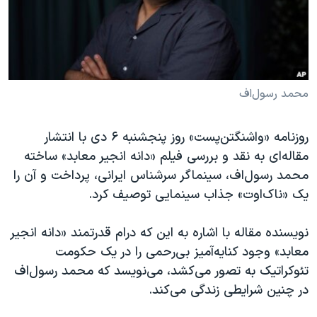
دنبال کنید
مستندها
فرهنگ و زندگی
حقوق شهروندی
انتخابات ریاست جمهوری آمریکا ۲۰۲۴
اقتصادی
حمله جمهوری اسلامی به اسرائیل
رمز مهسا
علم و فناوری
محمد رسول‌اف
زبانهای مختلف
اسرائیل در جنگ
ورزش زنان در ایران
روزنامه «واشنگتن‌پست» روز پنجشنبه ۶ دی با انتشار
گالری عکس
اعتراضات زن، زندگی، آزادی
مقاله‌ای به نقد و بررسی فیلم «دانه انجیر معابد» ساخته
آرشیو پخش زنده
مجموعه مستندهای دادخواهی
محمد رسول‌اف، سینماگر سرشناس ایرانی، پرداخت و آن را
یک «ناک‌اوت» جذاب سینمایی توصیف کرد.
تریبونال مردمی آبان ۹۸
دادگاه حمید نوری
نویسنده مقاله با اشاره به این که درام قدرتمند «دانه انجیر
چهل سال گروگان‌گیری
معابد» وجود کنایه‌آمیز بی‌رحمی را در یک حکومت
تئوکراتیک به تصور می‌کشد، می‌نویسد که محمد رسول‌اف
قانون شفافیت دارائی کادر رهبری ایران
در چنین شرایطی زندگی می‌کند.
اعتراضات مردمی آبان ۹۸