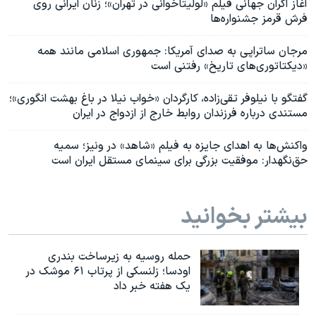
آغاز‌ اکران جهانی فیلم «لولیتاخوانی در تهران»؛ زنان ایرانی روی
فرش قرمز جشنواره‌ها
مرجان ساتراپی به صدای آمریکا: جمهوری اسلامی مانند همه
«دیکتاتوری‌های تاریخ» رفتنی است
گفتگو با نیلوفر تقی‌زاده، کارگردان «خواب نیلا در باغ بهشت انگوری»؛
مستندی درباره فرزندان روابط خارج از ازدواج در ایران
واکنش‌ها به اهدای جایزه به فیلم «شاهد» در ونیز؛ سمیه
حق‌نگهدار: موفقیت بزرگی برای سینمای مستقل ایران است
بیشتر بخوانید
حمله روسیه به زیرساخت بندری
اودسا؛ زلنسکی از پرتاب ۶۱ موشک در
یک هفته خبر داد