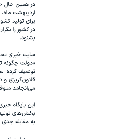
نرگس محمدی برنده جایزه نوبل صلح
اردیبهشت ماه، د
همایش محافظه‌کاران آمریکا «سی‌پک»
برای تولید کشو
در کشور را نگرا
صفحه‌های ویژه
بشنود.
سفر پرزیدنت ترامپ به چین
«دولت چگونه تول
توصیف کرده است
قانون‌گریزی و د
می‌انجامد متوق
این پایگاه خبر
بخش‌های تولیدی 
به مقابله جدی با