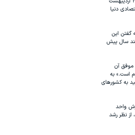
محمود احمدی نژاد، رئیس جمهوری اسلامی ایران، پیش از ظهر روز دوشنبه ۲۶ اردیبهشت
تصادی دنیا
ه گفتن این
چند سال پیش
 موفق آن
م است.» به
لید به کشورهای
رش واحد
مال آفریقا، از نظر رشد