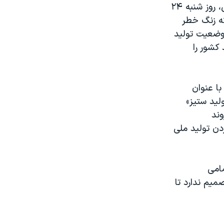
در همین حال حمید رضا پشنگ، عضو کمیسیون عمران مجلس شورای اسلامی، روز شنبه ۲۴
که زنگ خطر
 وضعیت تولید
کشور را
، در گزارشی با عنوان
لید ستیز»
ند
دن تولید ملی
مامی
میم ندارد تا