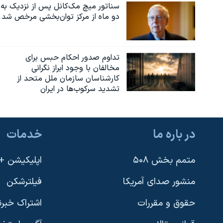
سناتور میچ مک‌کانل پس از نزدیک به
دو ماه از مرکز توان‌بخشی مرخص شد
تداوم صدور احکام حبس برای
مخالفان با وجود ابراز نگرانی
کارشناسان سازمان ملل متحد از
تشدید سرکوب‌ها در ایران
در باره ما
خدمات
متمم بخش ۵۰۸
اپلیکیشن +VOA
منشور صدای آمریکا
فیلترشکن
حقوق و مقررات
اشتراک خبرن