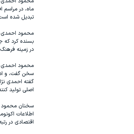
مستندها
فرهنگ و زندگی
ماه، در مراسم ا
حقوق شهروندی
انتخابات ریاست جمهوری آمریکا ۲۰۲۴
تبدیل شده است
اقتصادی
حمله جمهوری اسلامی به اسرائیل
محمود احمدی نژاد
رمز مهسا
علم و فناوری
بسنده کرد که ج
اسرائیل در جنگ
ورزش زنان در ایران
در زمینه فرهنگ
گالری عکس
اعتراضات زن، زندگی، آزادی
محمود احمدی نژا
آرشیو پخش زنده
مجموعه مستندهای دادخواهی
سخن گفت، و ادا
تریبونال مردمی آبان ۹۸
گفته احمدی نژاد
دادگاه حمید نوری
اصلی تولید کنند
چهل سال گروگان‌گیری
سخنان محمود اح
قانون شفافیت دارائی کادر رهبری ایران
اعتراضات مردمی آبان ۹۸
اقتصادی در رتبه 
اسرائیل در جنگ