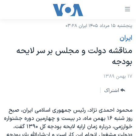
ینکهای
ابل
سترسی
پنجشنبه ۱۵ مرداد ۱۴۰۵ ایران ۰۳:۲۸
خانه
هش
ايران
نسخه سبک وب‌سایت
ه
مناقشه دولت و مجلس بر سر لايحه
حتوای
موضوع ها
بودجه
صلی
برنامه های تلویزیونی
ایران
هش
جدول برنامه ها
۱۷ بهمن ۱۳۸۹
ه
آمریکا
فحه
صفحه‌های ویژه
جهان
اشتراک
صلی
فرکانس‌های صدای آمریکا
ورزشی
جام جهانی ۲۰۲۶
هش
پخش رادیویی
محمود احمدی نژاد، رئیس جمهوری اسلامی ایران، صبح
ه
گزیده‌ها
عملیات خشم حماسی
روز شنبه ۱۶ بهمن ماه، در بیست و چهارمین دوره جشنواره
ستجو
۲۵۰سالگی آمریکا
ویژه برنامه‌ها
یادگیری زبان انگلیسی
خوارزمی، درباره زمان ارايه‌ لايحه
بودجه کل ۱۳۹۰ گفت،
ویدیوها
بایگانی برنامه‌های تلویزیونی
«دولت مشغول انجام اين كار است و
ان‌شاءالله يك بودجه