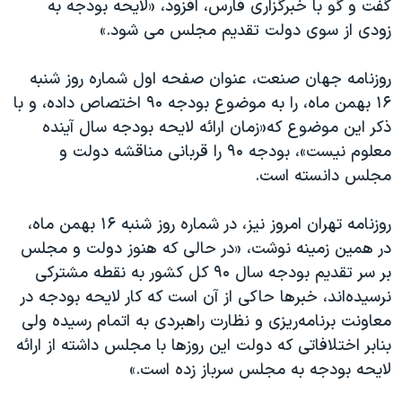
گفت و گو با خبرگزاری فارس، افزود، «لایحه بودجه به
اسرائیل در جنگ
زودی از سوی دولت تقدیم مجلس می شود.»
نرگس محمدی برنده جایزه نوبل صلح
همایش محافظه‌کاران آمریکا «سی‌پک»
روزنامه جهان صنعت، عنوان صفحه اول شماره روز شنبه
۱۶ بهمن ماه، را به موضوع بودجه ۹۰ اختصاص داده، و با
صفحه‌های ویژه
ذکر این موضوع که«زمان ارائه لایحه بودجه سال آینده
سفر پرزیدنت ترامپ به چین
معلوم نیست»، بودجه ۹۰ را قربانی مناقشه دولت و
مجلس دانسته است.
روزنامه تهران امروز نیز، در شماره روز شنبه ۱۶ بهمن ماه،
در همین زمینه نوشت، «در حالی كه هنوز دولت و مجلس
بر سر تقديم بودجه سال ۹۰ كل كشور به نقطه مشتركی
نرسيده‌اند، خبرها حاكی از آن است كه كار لايحه بودجه در
معاونت برنامه‌ریزی و نظارت راهبردی به اتمام رسيده ولی
بنابر اختلافاتی كه دولت اين روزها با مجلس داشته از ارائه
لايحه بودجه به مجلس سرباز زده است.»