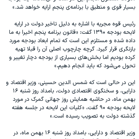
دنبال کنید
بسيار قوی و منطبق با برنامه‌ی پنجم ارايه خواهد شد.»
مستندها
فرهنگ و زندگی
حقوق شهروندی
انتخابات ریاست جمهوری آمریکا ۲۰۲۴
رئیس قوه مجریه با اشاره به دليل تاخير دولت در ارايه‌
اقتصادی
حمله جمهوری اسلامی به اسرائیل
لايحه بودجه ۱۳۹۰ گفت: «قانون برنامه پنجم
اخيرا به ما
داده شده و مستلزم اين است كه تمام ابعاد بودجه مورد
رمز مهسا
علم و فناوری
زبانهای مختلف
بازنگری قرار
گيرد. گرچه چارچوب اصلی آن را قبلا تهيه
اسرائیل در جنگ
ورزش زنان در ایران
كرده بوديم اما بخش‌های بسياری از بودجه
دچار تغيير و
گالری عکس
اعتراضات زن، زندگی، آزادی
تحول می‌شود كه بايد انجام دهيم
.
»
آرشیو پخش زنده
مجموعه مستندهای دادخواهی
این در حالی است که شمس الدین حسینی، وزیر اقتصاد و
تریبونال مردمی آبان ۹۸
دارایی، و سخنگوی اقتصادی دولت، بامداد روز شنبه ۱۶
دادگاه حمید نوری
بهمن ماه، در حاشیه همایش روز جهانی گمرک در مورد
لایحه بودجه ۹۰ گفت، «کلیات این لایحه در جلسه هفته
چهل سال گروگان‌گیری
گذشته دولت به تصویب رسیده است.»
قانون شفافیت دارائی کادر رهبری ایران
اعتراضات مردمی آبان ۹۸
وزیر اقتصاد و دارایی، بامداد روز شنبه ۱۶ بهمن ماه، در