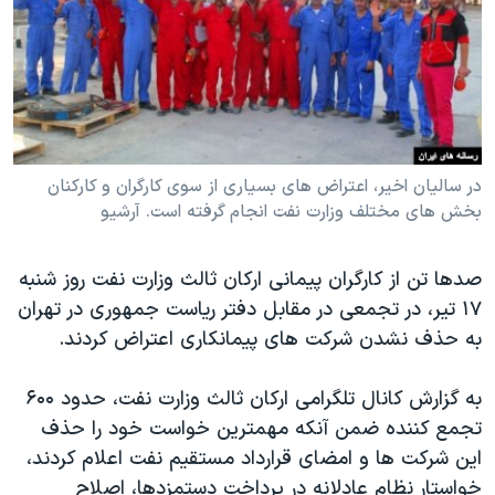
دنبال کنید
مستندها
فرهنگ و زندگی
حقوق شهروندی
انتخابات ریاست جمهوری آمریکا ۲۰۲۴
اقتصادی
حمله جمهوری اسلامی به اسرائیل
رمز مهسا
علم و فناوری
زبانهای مختلف
اسرائیل در جنگ
ورزش زنان در ایران
در سالیان اخیر، اعتراض های بسیاری از سوی کارگران و کارکنان
بخش های مختلف وزارت نفت انجام گرفته است. آرشیو
گالری عکس
اعتراضات زن، زندگی، آزادی
آرشیو پخش زنده
مجموعه مستندهای دادخواهی
صدها تن از کارگران پیمانی ارکان ثالث وزارت نفت روز شنبه
تریبونال مردمی آبان ۹۸
۱۷ تیر، در تجمعی در مقابل دفتر ریاست جمهوری در تهران
به حذف نشدن شرکت های پیمانکاری اعتراض کردند.
دادگاه حمید نوری
چهل سال گروگان‌گیری
به گزارش کانال تلگرامی ارکان ثالث وزارت نفت، حدود ۶۰۰
قانون شفافیت دارائی کادر رهبری ایران
تجمع کننده ضمن آنکه مهمترین خواست خود را حذف
این شرکت ها و امضای قرارداد مستقیم نفت اعلام کردند،
اعتراضات مردمی آبان ۹۸
خواستار نظام عادلانه در پرداخت دستمزدها، اصلاح