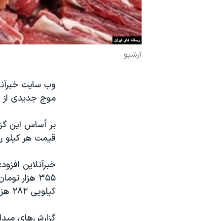
نرگس محمدی برنده جایزه نوبل صلح
همایش محافظه‌کاران آمریکا «سی‌پک»
صفحه‌های ویژه
آرشیو
سفر پرزیدنت ترامپ به چین
موج جدیدی از ا
بر أساس این گز
قیمت هر کیلو ران گوشت گ
کیلویی ۲۸۲ هزار تومان است.