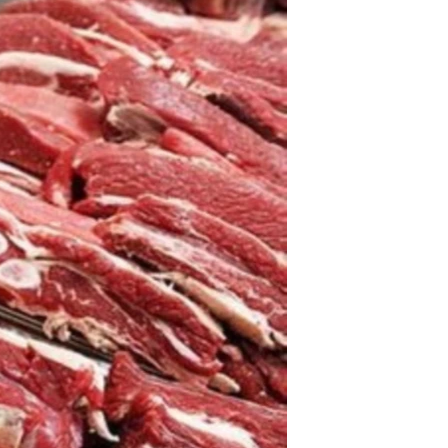
مستندها
فرهنگ و زندگی
حقوق شهروندی
انتخابات ریاست جمهوری آمریکا ۲۰۲۴
اقتصادی
حمله جمهوری اسلامی به اسرائیل
رمز مهسا
علم و فناوری
اسرائیل در جنگ
ورزش زنان در ایران
گالری عکس
اعتراضات زن، زندگی، آزادی
آرشیو پخش زنده
مجموعه مستندهای دادخواهی
تریبونال مردمی آبان ۹۸
دادگاه حمید نوری
چهل سال گروگان‌گیری
قانون شفافیت دارائی کادر رهبری ایران
اعتراضات مردمی آبان ۹۸
اسرائیل در جنگ