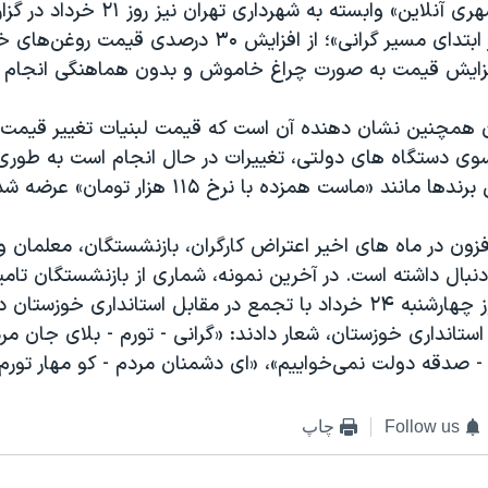
وب‌سایت «همشهری آنلاین» وابسته به شهرداری تهر
عنوان «روغن در ابتدای مسیر گرانی»؛ از افزایش ۳۰ درصدی ق
فزایش قیمت به صورت چراغ خاموش و بدون هماهنگی انجام 
ران همچنین نشان دهنده آن است که قیمت لبنیات تغییر قیمت 
سوی دستگاه های دولتی، تغییرات در حال انجام است به طور
ند «ماست همزده با نرخ ۱۱۵ هزار تومان» عرضه شده است.
فزون در ماه های اخیر اعتراض کارگران، بازنشستگان، معلمان و
 دنبال داشته است. در آخرین نمونه، شماری از بازنشستگان تام
کشوری اهواز روز چهارشنبه ۲۴ خرداد با تجمع در مقابل استانداری خوزستا
ستانداری خوزستان، شعار دادند: «گرانی - تورم - بلای جان مرد
- صدقه دولت نمی‌خواییم»، «ای دشمنان مردم - کو مهار تورم.
Follow us
چاپ