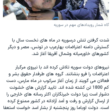
دنبال کنید
مستندها
فرهنگ و زندگی
حقوق شهروندی
انتخابات ریاست جمهوری آمریکا ۲۰۲۴
اقتصادی
حمله جمهوری اسلامی به اسرائیل
گاه شمار رویدادهای مهم در سوریه
رمز مهسا
علم و فناوری
زبانهای مختلف
شدت گرفتن تنش درسوریه در ماه های نخست سال با
اسرائیل در جنگ
ورزش زنان در ایران
گسترش دامنه اعتراضات بهارعرب در تونس، مصر و دیگر
گالری عکس
اعتراضات زن، زندگی، آزادی
کشورهای خاورمیانه وشمال آفریقا آغاز شد.
آرشیو پخش زنده
مجموعه مستندهای دادخواهی
نیروهای دولت سوریه تلاش کرده اند با نیروی مرگبار
تریبونال مردمی آبان ۹۸
اعتراضات را فرو بنشانند. گروه های طرفدار حقوق بشر و
دادگاه حمید نوری
فعالان می گویند از زمان آغاز سرکوب در ماه مارس، دست
چهل سال گروگان‌گیری
کم 1800 تن کشته شده اند. تایید گزارش های خشونت
دشوار است زیرا دولت خبرنگاران اکثر رسانه های خارجی را
قانون شفافیت دارائی کادر رهبری ایران
از ارسال گزارش و رفت و آمد آزادانه در کشور ممنوع کرده
اعتراضات مردمی آبان ۹۸
است. دولت اوباما روز پنجشنبه از بشار اسد خواست استعفا