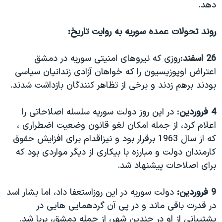
اسرائیل در جنگ
دهد.
نرگس محمدی برنده جایزه نوبل صلح
روند تحولات عمده سوریه به روایت تاریخ:
همایش محافظه‌کاران آمریکا «سی‌پک»
صفحه‌های ویژه
26 اسفند
:روزی که نیروهای امنیتی سوریه در دمشق
اعتراض اوپوزیسیون را که خواهان آزادی زندانیان سیاسی
سفر پرزیدنت ترامپ به چین
بودند برهم زدند و برخی از تظاهر کنندگان بازداشت شدند.
4 فروردین
: در این روز دولت سوریه سلسله اصلاحاتی را
اعلام کرد، از جمله امکان لغو قانون وضعیت اضطراری ،
که از سال 1963 برقرار بود و نیزاقدام برای افزایش حقوق
کارمندان دولت و مبارزه با بیکاری از دیگر مواردی بود که
برای اصلاحات پیشنهاد شد.
9 فروردین:
دولت سوریه در این روزاستعفا داد، اما بشار اسد
در قدرت باقی ماند و در پی آن گردهمایی هایی در
پشتیبانی از او در چندین شهر، از جمله دمشق، برپا شد.