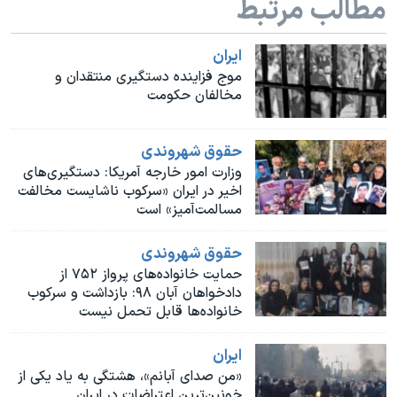
مطالب مرتبط
اسرائیل در جنگ
نرگس محمدی برنده جایزه نوبل صلح
ايران
همایش محافظه‌کاران آمریکا «سی‌پک»
موج فزاینده دستگیری‌ منتقدان و
مخالفان حکومت
صفحه‌های ویژه
سفر پرزیدنت ترامپ به چین
حقوق شهروندی
وزارت امور خارجه آمریکا: دستگیری‌های
اخیر در ایران «سرکوب ناشایست مخالفت
مسالمت‌آمیز» است
حقوق شهروندی
حمایت خانواده‌های پرواز ۷۵۲ از
دادخواهان آبان ۹۸: بازداشت و سرکوب
خانواده‌ها قابل تحمل نیست
ايران
«من صدای آبانم»، هشتگی به یاد یکی از
خونین‌ترین اعتراضات در ایران