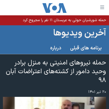
ینکهای
ابل
سترسی
حمله شورشیان حوثی به عربستان ۱۱ نفر را مجروح کرد
خانه
هش
آخرین ویدیوها
نسخه سبک وب‌سایت
ه
حتوای
موضوع ها
برنامه های قبلی
درباره
صلی
برنامه های تلویزیونی
ایران
هش
جدول برنامه ها
حمله نیروهای امنیتی به منزل برادر
ه
آمریکا
فحه
صفحه‌های ویژه
وحید دامور از کشته‌های اعتراضات آبان
جهان
صلی
فرکانس‌های صدای آمریکا
۹۸
ورزشی
جام جهانی ۲۰۲۶
هش
پخش رادیویی
ه
گزیده‌ها
عملیات خشم حماسی
۲۰ تیر ۱۴۰۱
ستجو
۲۵۰سالگی آمریکا
ویژه برنامه‌ها
یادگیری زبان انگلیسی
ویدیوها
بایگانی برنامه‌های تلویزیونی