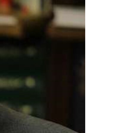
مستندها
فرهنگ و زندگی
حقوق شهروندی
انتخابات ریاست جمهوری آمریکا ۲۰۲۴
اقتصادی
حمله جمهوری اسلامی به اسرائیل
رمز مهسا
علم و فناوری
اسرائیل در جنگ
ورزش زنان در ایران
گالری عکس
اعتراضات زن، زندگی، آزادی
آرشیو پخش زنده
مجموعه مستندهای دادخواهی
تریبونال مردمی آبان ۹۸
دادگاه حمید نوری
چهل سال گروگان‌گیری
قانون شفافیت دارائی کادر رهبری ایران
اعتراضات مردمی آبان ۹۸
اسرائیل در جنگ