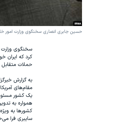
نرگس محمدی برنده جایزه نوبل صلح
همایش محافظه‌کاران آمریکا «سی‌پک»
صفحه‌های ویژه
حسین جابری انصاری سخنگوی وزارت امور خارج
سفر پرزیدنت ترامپ به چین
سخنگوی وزارت ا
کرد که ایران خو
حملات متقابل س
به گزارش خبرگز
مقام‌های آمریکا
یک کشور مسئولی
همواره به تدوین
کشورها به ویژه
سایبری فرا می‌خ