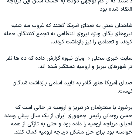
داشتند که از کم توجهی دولت به خشک شدن این دریاچه
اسرائیل در جنگ
انتقاد شده بود.
نرگس محمدی برنده جایزه نوبل صلح
همایش محافظه‌کاران آمریکا «سی‌پک»
شاهدان عینی به صدای آمریکا گفتند که غروب سه شنبه
نیروهای یگان ویژه نیروی انتظامی به تجمع کنندگان حمله
صفحه‌های ویژه
کردند و تعدادی را نیز بازداشت کردند.
سفر پرزیدنت ترامپ به چین
سایت خبری محلی « اویان نیوز» گزارش داده که ده ها نفر
در شهرهای تبریز و ارومیه دستگیر شده اند.
صدای آمریکا هنوز قادر به تایید اسامی بازداشت شدگان
نیست.
برخورد با معترضان در تبریز و ارومیه در حالی است که
حسن روحانی رئیس جمهوری ایران از یک سال پیش وعده
احیای دریاچه ارومیه را داده بود و حتی به تازگی از همه
خواسته بود برای حل مشکل دریاچه ارومیه کمک کنند.