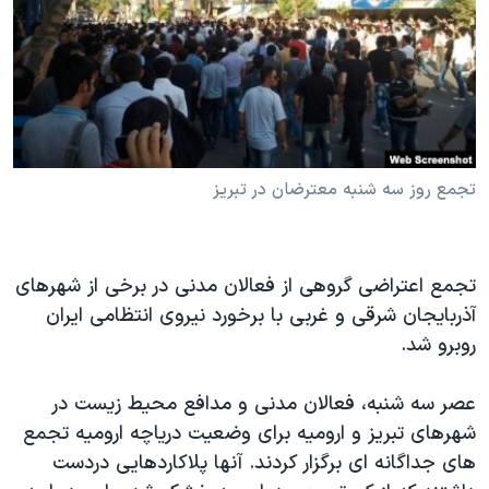
دنبال کنید
مستندها
فرهنگ و زندگی
حقوق شهروندی
انتخابات ریاست جمهوری آمریکا ۲۰۲۴
اقتصادی
حمله جمهوری اسلامی به اسرائیل
رمز مهسا
علم و فناوری
زبانهای مختلف
اسرائیل در جنگ
ورزش زنان در ایران
تجمع روز سه شنبه معترضان در تبریز
گالری عکس
اعتراضات زن، زندگی، آزادی
آرشیو پخش زنده
مجموعه مستندهای دادخواهی
تجمع اعتراضی گروهی از فعالان مدنی در برخی از شهرهای
تریبونال مردمی آبان ۹۸
آذربایجان شرقی و غربی با برخورد نیروی انتظامی ایران
دادگاه حمید نوری
روبرو شد.
چهل سال گروگان‌گیری
عصر سه شنبه، فعالان مدنی و مدافع محیط زیست در
قانون شفافیت دارائی کادر رهبری ایران
شهرهای تبریز و ارومیه برای وضعیت دریاچه ارومیه تجمع
اعتراضات مردمی آبان ۹۸
های جداگانه ای برگزار کردند. آنها پلاکاردهایی دردست