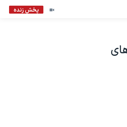
پخش زنده
های