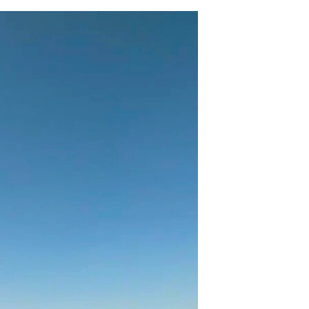
مستندها
فرهنگ و زندگی
حقوق شهروندی
انتخابات ریاست جمهوری آمریکا ۲۰۲۴
اقتصادی
حمله جمهوری اسلامی به اسرائیل
رمز مهسا
علم و فناوری
اسرائیل در جنگ
ورزش زنان در ایران
گالری عکس
اعتراضات زن، زندگی، آزادی
آرشیو پخش زنده
مجموعه مستندهای دادخواهی
تریبونال مردمی آبان ۹۸
دادگاه حمید نوری
چهل سال گروگان‌گیری
قانون شفافیت دارائی کادر رهبری ایران
اعتراضات مردمی آبان ۹۸
اسرائیل در جنگ