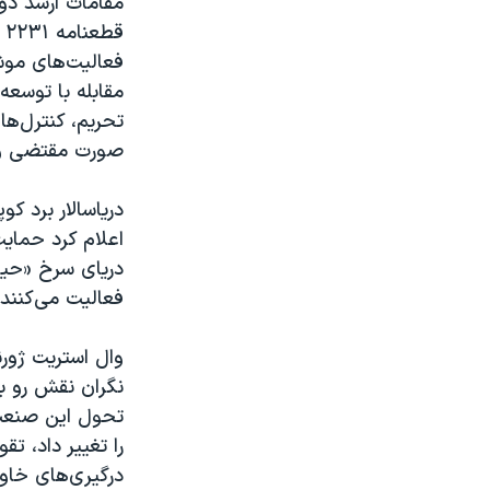
مقامات ارشد دول
ق
فعالیت‌های موشک
مقابله با توسعه
تحریم، کنترل‌ه
صورت مقتضی و پ
اعلام کرد حمای
دریای سرخ «حیا
فعالیت می‌کنند،
وال استریت ژورن
نگران نقش رو به
تحول این صنعت 
را تغییر داد، ت
درگیری‌های خاور