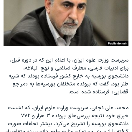
دنبال کنید
مستندها
فرهنگ و زندگی
حقوق شهروندی
انتخابات ریاست جمهوری آمریکا ۲۰۲۴
اقتصادی
حمله جمهوری اسلامی به اسرائیل
رمز مهسا
علم و فناوری
زبانهای مختلف
اسرائیل در جنگ
ورزش زنان در ایران
گالری عکس
اعتراضات زن، زندگی، آزادی
سرپرست وزارت علوم ایران، با اعلام این که در دوره قبل،
برای ادبیات فارسی، معارف اسلامی و نهج البلاغه،
آرشیو پخش زنده
مجموعه مستندهای دادخواهی
دانشجوی بورسیه به خارج کشور فرستاده بودند که شبیه
تریبونال مردمی آبان ۹۸
طنز بود، گفت که پرونده متخلفان بورسیه‌ها به «مراجع
دادگاه حمید نوری
قضایی» فرستاده شده است.
چهل سال گروگان‌گیری
محمد علی نجفی، سرپرست وزارت علوم ایران، که نشست
قانون شفافیت دارائی کادر رهبری ایران
خبری خود نتیجه بررسی‌های پرونده ۳ هزار و ۷۷۲
اعتراضات مردمی آبان ۹۸
دانشجوی بورسیه را تشریح می‌کرد، بیشتر تخلفات صورت
گرفته را از سوی مسئولان وزارت علوم دانست نه متقاضیان