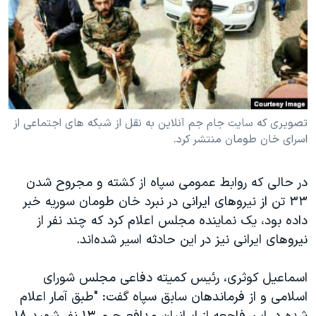
دنبال کنید
مستندها
فرهنگ و زندگی
حقوق شهروندی
انتخابات ریاست جمهوری آمریکا ۲۰۲۴
اقتصادی
حمله جمهوری اسلامی به اسرائیل
رمز مهسا
علم و فناوری
زبانهای مختلف
اسرائیل در جنگ
ورزش زنان در ایران
تصویری که سایت جام جم آنلاین به نقل از شبکه های اجتماعی از
اسرای خان طومان منتشر کرد.
گالری عکس
اعتراضات زن، زندگی، آزادی
آرشیو پخش زنده
مجموعه مستندهای دادخواهی
در حالی که روابط عمومی سپاه از کشته و مجروح شدن
تریبونال مردمی آبان ۹۸
۳۳ تن از نیروهای ایرانی در نبرد خان طومان سوریه خبر
دادگاه حمید نوری
داده بود، یک نماینده مجلس اعلام کرد که چند نفر از
نیروهای ایرانی نیز در این حادثه اسیر شده‌اند.
چهل سال گروگان‌گیری
قانون شفافیت دارائی کادر رهبری ایران
اسماعیل کوثری، رئیس کمیته دفاعی مجلس شورای
اعتراضات مردمی آبان ۹۸
اسلامی و از فرماندهان سابق سپاه گفت: "طبق آمار اعلام