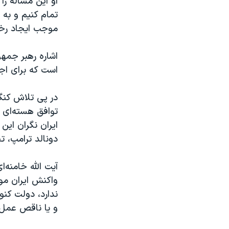
او این مساله را
تمام کنیم و به 
موجب ایجاد رخن
اشاره رهبر جمهو
است که برای اج
در پی تلاش کنگر
توافق هسته‌ای ب
ایران نگران این
دونالد ترامپ، 
آیت الله خامنه‌
واکنش ایران موا
ندارد، دولت کنو
و یا ناقص عمل 