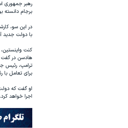
رهبر جمهوری اس
برجام دانسته بو
در این سو، کارش
با دولت جدید آم
کنت واینستین، ا
هادسن در گفت و
ترامپ، رئیس جمه
برای تعامل با ر
او گفت که دولت 
اجرا خواهد کرد.