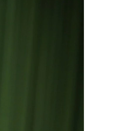
مستندها
فرهنگ و زندگی
حقوق شهروندی
انتخابات ریاست جمهوری آمریکا ۲۰۲۴
اقتصادی
حمله جمهوری اسلامی به اسرائیل
رمز مهسا
علم و فناوری
اسرائیل در جنگ
ورزش زنان در ایران
گالری عکس
اعتراضات زن، زندگی، آزادی
آرشیو پخش زنده
مجموعه مستندهای دادخواهی
تریبونال مردمی آبان ۹۸
دادگاه حمید نوری
چهل سال گروگان‌گیری
قانون شفافیت دارائی کادر رهبری ایران
اعتراضات مردمی آبان ۹۸
اسرائیل در جنگ