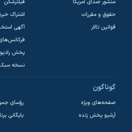
منشور صدای آمریکا
فیلترشکن
حقوق و مقررات
اشتراک خبرن
قوانین تالار
آگهی استخد
فرکانس‌های 
پخش رادیو
یادگیری زبان انگلیسی
نسخه سبک 
دنبال کنید
گوناگون
صفحه‌های ویژه
رؤسای جمهو
آرشیو پخش زنده
بایگانی برن
زبانهای مختلف