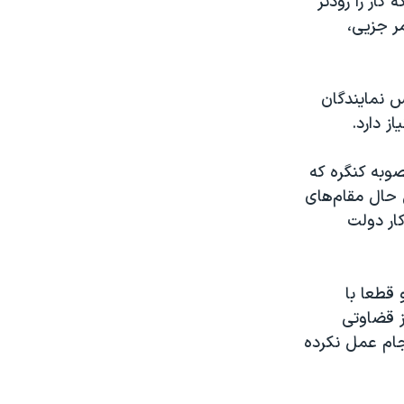
کار را زودتر
ر جزیی،
س نمایندگان
ز دارد.
صوبه کنگره که
ن حال مقام‌های
کار دولت
 قطعا با
ز قضاوتی
رجام عمل نکرده