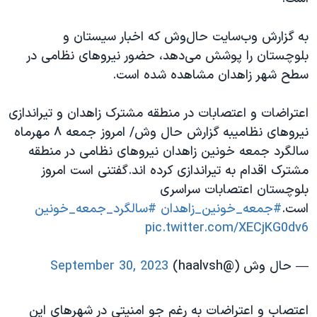
اسرائیل در جنگ
نرگس محمدی برنده جایزه نوبل صلح
به گزارش وب‌سایت حال‌وش که اخبار سیستان و
بلوچستان را پوشش می‌دهد، حضور نیروهای نظامی در
همایش محافظه‌کاران آمریکا «سی‌پک»
سطح شهر زاهدان مشاهده شده است.
صفحه‌های ویژه
سفر پرزیدنت ترامپ به چین
اعتراضات و اعتصابات در منطقه مشترک زاهدان و تیراندازی
نیروهای نظامیبه گزارش حال وش/ امروز جمعه ۸ مهرماه
سالگرد جمعه خونین زاهدان نیروهای نظامی در منطقه
مشترک اقدام به تیراندازی کرده اند.گفتنی است امروز
بلوچستان اعتصابات سراسری
است.
#جمعه_خونین_زاهدان
#سالگرد_جمعه_خونین
pic.twitter.com/XECjKG0dv6
— حال وش (@haalvsh)
September 30, 2023
اعتصاب و اعتراضات به رغم جو امنیتی در شهرهای این