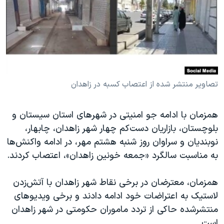
دنبال کنید
مستندها
فرهنگ و زندگی
حقوق شهروندی
انتخابات ریاست جمهوری آمریکا ۲۰۲۴
اقتصادی
حمله جمهوری اسلامی به اسرائیل
رمز مهسا
علم و فناوری
زبانهای مختلف
اسرائیل در جنگ
ورزش زنان در ایران
تصاویر منتشر شده از اعتصاب کسبه در زاهدان
گالری عکس
اعتراضات زن، زندگی، آزادی
همزمان با ادامه جو امنیتی در شهرهای استان سیستان و
آرشیو پخش زنده
مجموعه مستندهای دادخواهی
بلوچستان، بازاریان دست‌کم چهار شهر زاهدان، چابهار،
تریبونال مردمی آبان ۹۸
نوبندیان و سراوان روز شنبه هشتم مهر، در ادامه واکنش‌ها
به مناسبت سالگرد «جمعه خونین زاهدان»، اعتصاب کردند.
دادگاه حمید نوری
چهل سال گروگان‌گیری
همزمان، معترضان در برخی نقاط شهر زاهدان با آتش‌زدن
قانون شفافیت دارائی کادر رهبری ایران
لاستیک به اعتراضات خود ادامه دادند و برخی ویدیوهای
منتشرشده حاکی از تردد ماموران حکومتی در شهر زاهدان
اعتراضات مردمی آبان ۹۸
است.