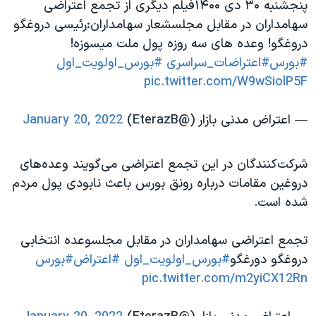
پنجشنبه ۳۰ دی ۱۴۰۰فیلم دیگری از تجمع اعتراضی
سهامداران در مقابل مجلسشعار سهامداران:رئیسی دروغگو
دروغگو! وعده های سه روزه پول ملت میسوزه!
#بورس
#اعتراضات_سراسری
#بورس_اولویت_اول
pic.twitter.com/W9wSiolP5F
— اعتراض مدنی بازار (@EterazB)
January 20, 2022
شرکت‌کنندگان در این تجمع اعتراضی می‌گویند وعده‌های
دروغین مقامات درباره رونق بورس باعث نابودی پول مردم
شده است.
تجمع اعتراضی سهامداران در مقابل مجلسوعده انتخابی
دروغگو دورغگو
#بورس_اولویت_اول
#اعتراض
#بورس
pic.twitter.com/m2yiCX12Rn