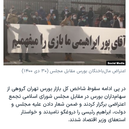
دنبال کنید
مستندها
فرهنگ و زندگی
حقوق شهروندی
انتخابات ریاست جمهوری آمریکا ۲۰۲۴
اقتصادی
حمله جمهوری اسلامی به اسرائیل
رمز مهسا
علم و فناوری
زبانهای مختلف
اسرائیل در جنگ
ورزش زنان در ایران
گالری عکس
اعتراضات زن، زندگی، آزادی
آرشیو پخش زنده
مجموعه مستندهای دادخواهی
اعتراض مال‌باختگان بورس مقابل مجلس (۳۰ دی ۱۴۰۰)
تریبونال مردمی آبان ۹۸
در پی ادامه سقوط شاخص کل بازار بورس تهران گروهی از
دادگاه حمید نوری
سهام‌داران بورس در مقابل مجلس شورای اسلامی تجمع
چهل سال گروگان‌گیری
اعتراضی برگزار کردند و ضمن شعار دادن علیه مجلس و
قانون شفافیت دارائی کادر رهبری ایران
دولت، ابراهیم رئیسی را دروغگو نامیدند و خواستار
استعفای وزیر اقتصاد شدند.
اعتراضات مردمی آبان ۹۸