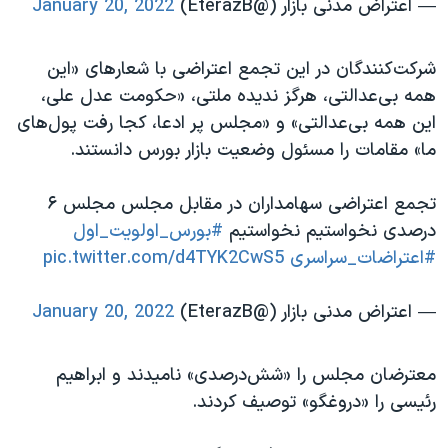
— اعتراض مدنی بازار (@EterazB)
January 20, 2022
شرکت‌کنندگان در این تجمع اعتراضی با شعارهای «این
همه بی‌عدالتی، هرگز ندیده ملتی، «حکومت عدل علی،
این همه بی‌عدالتی» و «مجلس پر ادعا، کجا رفت پول‌های
ما» مقامات را مسئول وضعیت بازار بورس دانستند.
تجمع اعتراضی سهامداران در مقابل مجلس مجلس ۶
درصدی نخواستیم نخواستیم
#بورس_اولویت_اول
#اعتراضات_سراسری
pic.twitter.com/d4TYK2CwS5
— اعتراض مدنی بازار (@EterazB)
January 20, 2022
معترضان مجلس را «شش‌درصدی» نامیدند و ابراهیم
رئیسی را «دروغگو» توصیف کردند.