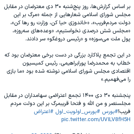
اسرائیل در جنگ
بر اساس گزارش‌ها، روز پنج‌شنبه ۳۰ دی معترضان در مقابل
نرگس محمدی برنده جایزه نوبل صلح
مجلس شورای اسلامی شعارهایی از جمله «مرگ بر این
دولت مردم‌فریب»، «خاندوزی حیا کن، وزارت رو رها کن»،
همایش محافظه‌کاران آمریکا «سی‌پک»
«مجلس شش درصدی نخواستیم»، «وعده‌های سه‌روزه،
صفحه‌های ویژه
پول ملت می‌سوزه» و «رئیسی دروغگو» سر دادند.
سفر پرزیدنت ترامپ به چین
در این تجمع پلاکارد بزرگی در دست برخی معترضان بود که
خطاب به محمدرضا پورابراهیمی، رئیس کمیسیون
اقتصادی مجلس شورای اسلامی نوشته شده بود «ما بازی
را می‌فهمیم.»
پنجشنبه ۳۰ دی ۱۴۰۰ تجمع اعتراضی سهامداران در مقابل
مجلسنصر و من الله و فتحا قریبمرگ بر این دولت مردم
فریب!
#بورس
#بورس_اولویت_اول
#اعتراض
pic.twitter.com/UVILV8fH5H