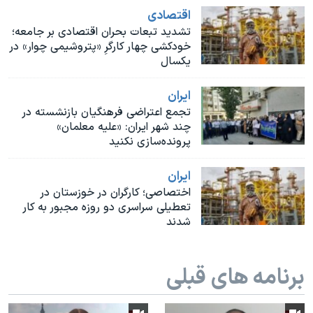
اسرائیل در جنگ
اقتصادی
نرگس محمدی برنده جایزه نوبل صلح
تشدید تبعات بحران اقتصادی بر جامعه؛
خودکشی چهار کارگرِ «پتروشیمی چوار» در
همایش محافظه‌کاران آمریکا «سی‌پک»
یکسال
صفحه‌های ویژه
ايران
سفر پرزیدنت ترامپ به چین
تجمع اعتراضی فرهنگیان بازنشسته در
چند شهر ایران: «علیه معلمان»
پرونده‌سازی نکنید
ايران
اختصاصی؛ کارگران در خوزستان در
تعطیلی سراسری دو روزه مجبور به کار
شدند
برنامه های قبلی