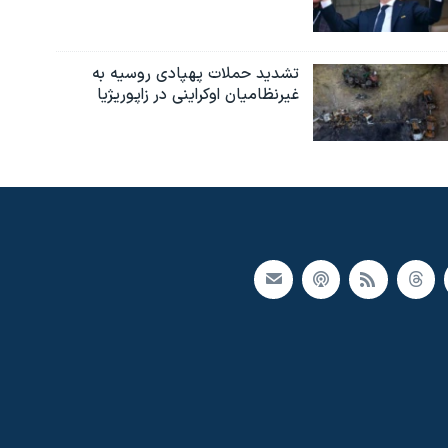
تشدید حملات پهپادی روسیه به
غیرنظامیان اوکراینی در زاپوریژیا