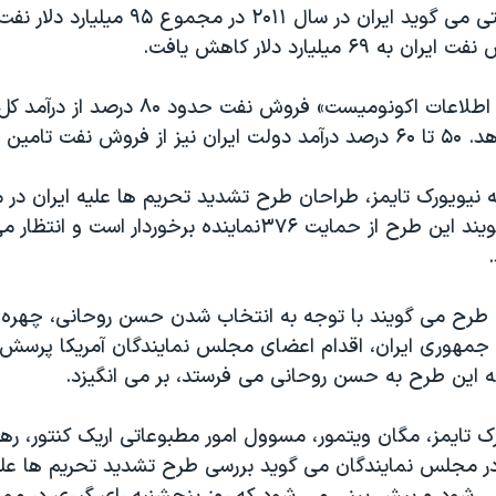
این سازمان دولتی می گوید ایران در سال ۲۰۱۱ د
طبق آمار «واحد اطلاعات اکونومیست» فروش نفت ح
فت تامین می شود.
ه نیویورک تایمز، طراحان طرح تشدید تحریم ها علیه ایران د
نمایندگان می گویند این طرح از حمایت ۳۷۶نماینده برخوردار اس
ن طرح می گویند با توجه به انتخاب شدن حسن روحانی، چهره م
 جمهوری ایران، اقدام اعضای مجلس نمایندگان آمریکا پرسش 
که این طرح به حسن روحانی می فرستد، بر می انگیزد.
ک تایمز، مگان ویتمور، مسوول امور مطبوعاتی اریک کنتور، رهب
 مجلس نمایندگان می گوید بررسی طرح تشدید تحریم ها علیه 