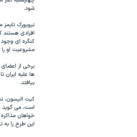
چهارشنبه آغاز 
شود.
نیویورک تایمز م
کنگره ای وجود دا
مشروعیت او را ب
برخی از اعضای 
ها علیه ایران ت
بیافتد.
کیت الیسون، نم
است، می گوید ن
خواهان مذاکره ن
این طرح را به تا