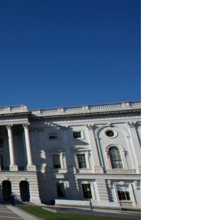
مستندها
فرهنگ و زندگی
حقوق شهروندی
انتخابات ریاست جمهوری آمریکا ۲۰۲۴
اقتصادی
حمله جمهوری اسلامی به اسرائیل
رمز مهسا
علم و فناوری
اسرائیل در جنگ
ورزش زنان در ایران
گالری عکس
اعتراضات زن، زندگی، آزادی
آرشیو پخش زنده
مجموعه مستندهای دادخواهی
تریبونال مردمی آبان ۹۸
دادگاه حمید نوری
چهل سال گروگان‌گیری
قانون شفافیت دارائی کادر رهبری ایران
اعتراضات مردمی آبان ۹۸
اسرائیل در جنگ