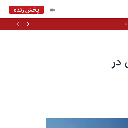
پخش زنده
قبلی
بعدی
ه
 در