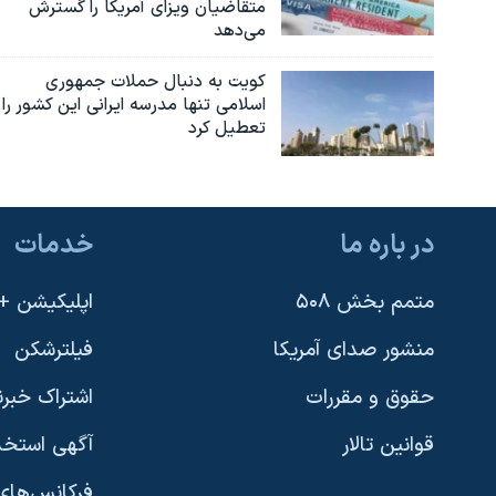
متقاضیان ویزای آمریکا را گسترش
می‌دهد
کویت به دنبال حملات جمهوری
اسلامی تنها مدرسه ایرانی این کشور را
تعطیل کرد
در باره ما
خدمات
متمم بخش ۵۰۸
اپلیکیشن +VOA
منشور صدای آمریکا
فیلترشکن
حقوق و مقررات
اشتراک خبرن
قوانین تالار
آگهی استخد
فرکانس‌های 