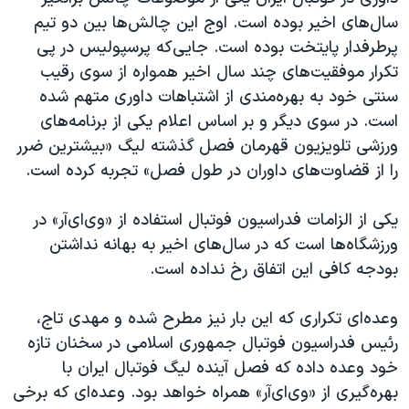
اسرائیل در جنگ
سال‌های اخیر بوده است. اوج این چالش‌ها بین دو تیم
نرگس محمدی برنده جایزه نوبل صلح
پرطرفدار پایتخت بوده است. جایی‌که پرسپولیس در پی
تکرار موفقیت‌های چند سال اخیر همواره از سوی رقیب
همایش محافظه‌کاران آمریکا «سی‌پک»
سنتی خود به بهره‌مندی از اشتباهات داوری متهم شده
صفحه‌های ویژه
است. در سوی دیگر و بر اساس اعلام یکی از برنامه‌های
سفر پرزیدنت ترامپ به چین
ورزشی تلویزیون قهرمان فصل گذشته لیگ «بیشترین ضرر
را از قضاوت‌های داوران در طول فصل» تجربه کرده است.
یکی از الزامات فدراسیون فوتبال استفاده از «وی‌ای‌آر» در
ورزشگاه‌ها است که در سال‌های اخیر به بهانه نداشتن
بودجه کافی این اتفاق رخ نداده است.
وعده‌ای تکراری که این بار نیز مطرح شده و مهدی تاج،
رئیس فدراسیون فوتبال جمهوری اسلامی در سخنان تازه
خود وعده داده که فصل آینده لیگ فوتبال ایران با
بهره‌گیری از «وی‌ای‌آر» همراه خواهد بود. وعده‌ای که برخی