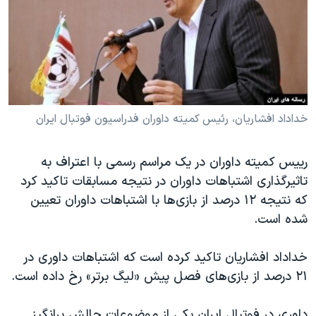
دنبال کنید
مستندها
فرهنگ و زندگی
حقوق شهروندی
انتخابات ریاست جمهوری آمریکا ۲۰۲۴
اقتصادی
حمله جمهوری اسلامی به اسرائیل
رمز مهسا
علم و فناوری
زبانهای مختلف
اسرائیل در جنگ
ورزش زنان در ایران
خداداد افشاریان، رئیس کمیته داوران فدراسیون فوتبال ایران
گالری عکس
اعتراضات زن، زندگی، آزادی
رییس کمیته داوران در یک مراسم رسمی با اعتراف به
آرشیو پخش زنده
مجموعه مستندهای دادخواهی
تاثیرگذاری اشتباهات داوران در نتیجه مسابقات تاکید کرد
تریبونال مردمی آبان ۹۸
که نتیجه ۱۲ درصد از بازی‌ها با اشتباهات داوران تعیین
شده است.
دادگاه حمید نوری
چهل سال گروگان‌گیری
خداداد افشاریان تاکید کرده است که اشتباهات داوری در
قانون شفافیت دارائی کادر رهبری ایران
۲۱ درصد از بازی‌های فصل پیش «لیگ برتر» رخ داده است.
اعتراضات مردمی آبان ۹۸
داوری در فوتبال ایران یکی از موضوعات چالش برانگیز