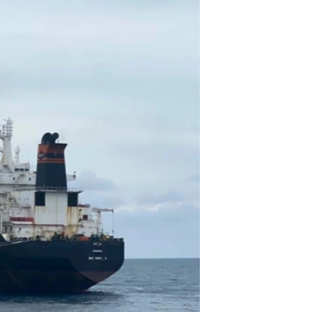
مستندها
فرهنگ و زندگی
حقوق شهروندی
انتخابات ریاست جمهوری آمریکا ۲۰۲۴
اقتصادی
حمله جمهوری اسلامی به اسرائیل
رمز مهسا
علم و فناوری
اسرائیل در جنگ
ورزش زنان در ایران
گالری عکس
اعتراضات زن، زندگی، آزادی
آرشیو پخش زنده
مجموعه مستندهای دادخواهی
تریبونال مردمی آبان ۹۸
دادگاه حمید نوری
چهل سال گروگان‌گیری
قانون شفافیت دارائی کادر رهبری ایران
اعتراضات مردمی آبان ۹۸
اسرائیل در جنگ