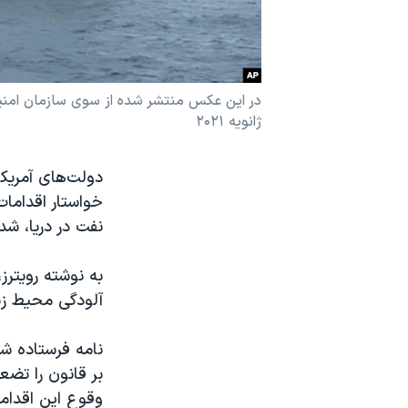
نرگس محمدی برنده جایزه نوبل صلح
همایش محافظه‌کاران آمریکا «سی‌پک»
صفحه‌های ویژه
ژانویه ۲۰۲۱
سفر پرزیدنت ترامپ به چین
دولت‌های آمریکا
خواستار اقدامات
نفت در دریا، شده
به نوشته رویترز
آلودگی محیط زی
نامه فرستاده شد
بر قانون را تضع
وقوع این اقدام