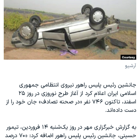
دنبال کنید
مستندها
فرهنگ و زندگی
حقوق شهروندی
انتخابات ریاست جمهوری آمریکا ۲۰۲۴
اقتصادی
حمله جمهوری اسلامی به اسرائیل
رمز مهسا
علم و فناوری
زبانهای مختلف
اسرائیل در جنگ
ورزش زنان در ایران
گالری عکس
اعتراضات زن، زندگی، آزادی
آرشیو
آرشیو پخش زنده
مجموعه مستندهای دادخواهی
جانشین رئیس پلیس راهور نیروی انتظامی جمهوری
تریبونال مردمی آبان ۹۸
اسلامی ایران اعلام کرد از آغاز طرح نوروزی در روز ۲۵
دادگاه حمید نوری
اسفند، تاکنون ۷۴۶ نفر «در صحنه تصادف» جان خود را از
چهل سال گروگان‌گیری
دست داده‌اند.
قانون شفافیت دارائی کادر رهبری ایران
به گزارش خبرگزاری مهر در روز یک‌شنبه ۱۴ فروردین، تیمور
اعتراضات مردمی آبان ۹۸
حسینی، جانشین رئیس پلیس راهور اضافه کرد: «۷۰ درصد