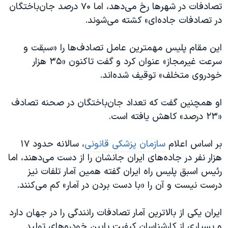
اسرائیل در جنگ
تصادفات در شهرها رخ می‌دهد، اما ۷۰ درصد جان‌باختگان
در تصادفات جاده‌ای» کشته می‌شوند.
نرگس محمدی برنده جایزه نوبل صلح
همایش محافظه‌کاران آمریکا «سی‌پک»
این مقام پلیس مهمترین عامل تصادف‌ها را «سبقت و
صفحه‌های ویژه
سرعت غیرمجاز» عنوان کرد و گفت تاکنون «۳۵ هزار
خودروی متخلف» توقیف شده‌اند.
سفر پرزیدنت ترامپ به چین
او همچنین گفت که تعداد جان‌باختگان در صحنه تصادف
«۲۳ درصد» کاهش یافته است.
بر اساس اعلام
سازمان پزشکی قانونی
، سالانه حدود ۱۷
هزار نفر در جاده‌های ایران جانشان را از دست می‌دهند، اما
رئیس اسبق پلیس راه ایران گفته همین آمار تلفات نیز
درست نیست و آن را «با دست بردن در آمار» کم می‌کنند.
ایران یکی از بالاترین آمار تصادفات رانندگی را در جهان دارد
و بسیاری از کارشناسان کیفیت پایین خودروهای تولید