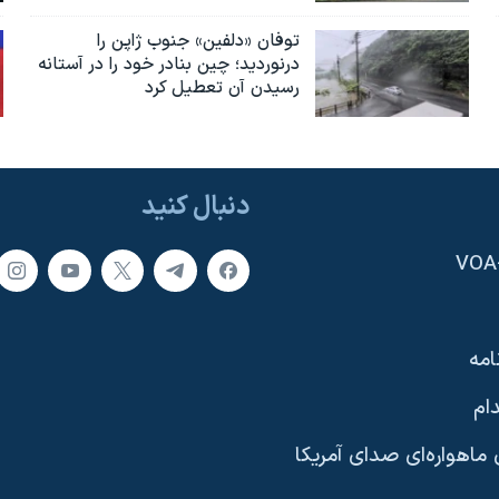
توفان «دلفین» جنوب ژاپن را
درنوردید؛ چین بنادر خود را در آستانه
رسیدن آن تعطیل کرد
دنبال کنید
امه
ام
ماهواره‌ای صدای آمریکا