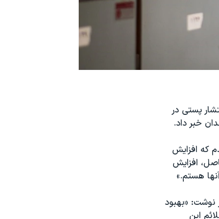
شار پستی در
دان خبر داد.
م که افزایش
اصل، افزایش
ها هستم.»
 نوشت: «بهبود
ائم این