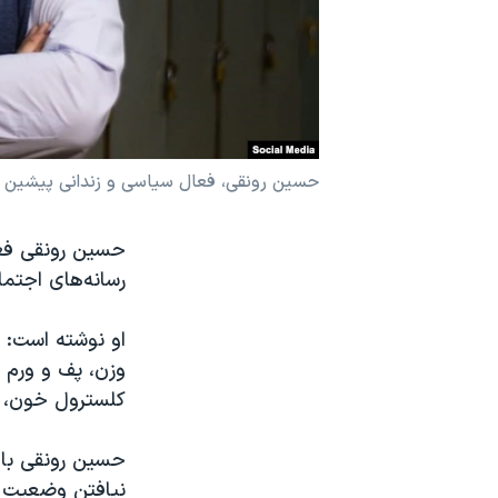
نرگس محمدی برنده جایزه نوبل صلح
همایش محافظه‌کاران آمریکا «سی‌پک»
صفحه‌های ویژه
سفر پرزیدنت ترامپ به چین
حسین رونقی، فعال سیاسی و زندانی پیشین ج
حسین رونقی فعا
رسانه‌های اجتما
او نوشته است: «
وزن، پف و ورم 
کلسترول خون، 
حسین رونقی با 
نیافتن وضعیت پ