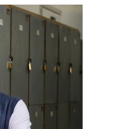
مستندها
فرهنگ و زندگی
حقوق شهروندی
انتخابات ریاست جمهوری آمریکا ۲۰۲۴
اقتصادی
حمله جمهوری اسلامی به اسرائیل
رمز مهسا
علم و فناوری
اسرائیل در جنگ
ورزش زنان در ایران
گالری عکس
اعتراضات زن، زندگی، آزادی
آرشیو پخش زنده
مجموعه مستندهای دادخواهی
تریبونال مردمی آبان ۹۸
دادگاه حمید نوری
چهل سال گروگان‌گیری
قانون شفافیت دارائی کادر رهبری ایران
اعتراضات مردمی آبان ۹۸
اسرائیل در جنگ