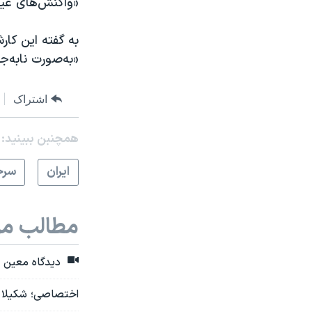
«واکنش‌های غیرا
به گفته این کار
«به‌صورت نابه‌ج
اشتراک
همچنبن ببینید:
ايران
سرخ
مطالب مر
دیدگاه معین خز
اختصاصی؛ شکیلا م