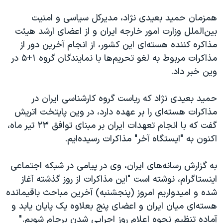
همزمان حمید بعیدی نژاد، مدیرکل سیاسی و امنیت
بین‌الملل وزارت امور خارجه ایران و از اعضای ارشد هیئت
مذاکره کننده هسته‌ای این کشور، از انجام آخرین دور از
مذاکرات مربوط به لغو تحریم‌ها با نمایندگان گروه ۱+۵ در
وین خبر داد.
حمید بعیدی نژاد که ریاست گروه کارشناسی ایران در
مذاکرات هسته‌ای را بر عهده دارد، در وین پایتخت اتریش
گفت که با انجام تعهدات ایران بر مبنای توافق ۲۳ تیر ماه،
اکنون به "ایستگاه آخر" مذاکرات رسیده‌ایم.
به گزارش رسانه‌های ایران، وی در پیامی در شبکه اجتماعی
اینستاگرام، نوشته است "اين مذاکرات از روز گذشته آغاز
شده و اميدواريم امروز (پنجشنبه) آخرين مباحث باقيمانده
هسته‌ای ميان ايران و اعضای پنج بعلاوه يک پايان يابد و
آماده تنظيم نحوه اعلام روز اجرايی شدن برجام شويم."