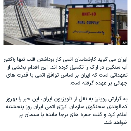
دنبال کنید
مستندها
فرهنگ و زندگی
حقوق شهروندی
انتخابات ریاست جمهوری آمریکا ۲۰۲۴
اقتصادی
حمله جمهوری اسلامی به اسرائیل
رمز مهسا
علم و فناوری
زبانهای مختلف
اسرائیل در جنگ
ورزش زنان در ایران
ایران می گوید کارشناسان اتمی کار برداشتن قلب تنها رآکتور
گالری عکس
اعتراضات زن، زندگی، آزادی
آب سنگین در اراک را تکمیل کرده اند. این اقدام بخشی از
آرشیو پخش زنده
مجموعه مستندهای دادخواهی
تعهداتی است که ایران بر اساس توافق اتمی با قدرت های
تریبونال مردمی آبان ۹۸
جهانی بر عهده گرفته است.
دادگاه حمید نوری
به گزارش رویترز به نقل از تلویزیون ایران، این خبر را بهروز
چهل سال گروگان‌گیری
کمالوندی سخنگوی سازمان انرژی اتمی ایران روز پنجشنبه
قانون شفافیت دارائی کادر رهبری ایران
اعلام کرد و گفت حفره های برجا مانده با سیمان پر
خواهد شد.
اعتراضات مردمی آبان ۹۸