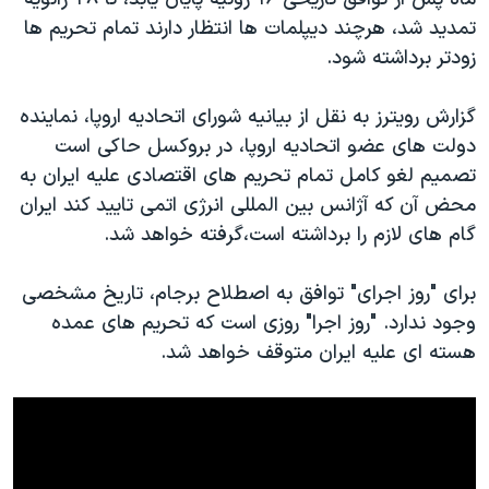
اسرائیل در جنگ
تمدید شد، هرچند دیپلمات ها انتظار دارند تمام تحریم ها
نرگس محمدی برنده جایزه نوبل صلح
زودتر برداشته شود.
همایش محافظه‌کاران آمریکا «سی‌پک»
گزارش رویترز به نقل از بیانیه شورای اتحادیه اروپا، نماینده
صفحه‌های ویژه
دولت های عضو اتحادیه اروپا، در بروکسل حاکی است
سفر پرزیدنت ترامپ به چین
تصمیم لغو کامل تمام تحریم های اقتصادی علیه ایران به
محض آن که آژانس بین المللی انرژی اتمی تایید کند ایران
گام های لازم را برداشته است،گرفته خواهد شد.
برای "روز اجرای" توافق به اصطلاح برجام، تاریخ مشخصی
وجود ندارد. "روز اجرا" روزی است که تحریم های عمده
هسته ای علیه ایران متوقف خواهد شد.