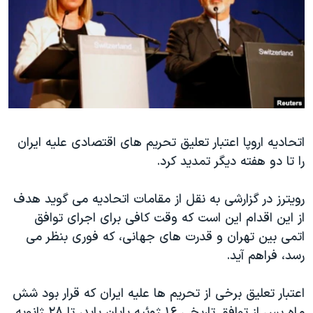
دنبال کنید
مستندها
فرهنگ و زندگی
حقوق شهروندی
انتخابات ریاست جمهوری آمریکا ۲۰۲۴
اقتصادی
حمله جمهوری اسلامی به اسرائیل
رمز مهسا
علم و فناوری
زبانهای مختلف
اسرائیل در جنگ
ورزش زنان در ایران
گالری عکس
اعتراضات زن، زندگی، آزادی
اتحادیه اروپا اعتبار تعلیق تحریم های اقتصادی علیه ایران
را تا دو هفته دیگر تمدید کرد.
آرشیو پخش زنده
مجموعه مستندهای دادخواهی
تریبونال مردمی آبان ۹۸
رویترز در گزارشی به نقل از مقامات اتحادیه می گوید هدف
دادگاه حمید نوری
از این اقدام این است که وقت کافی برای اجرای توافق
اتمی بین تهران و قدرت های جهانی، که فوری بنظر می
چهل سال گروگان‌گیری
رسد، فراهم آید.
قانون شفافیت دارائی کادر رهبری ایران
اعتراضات مردمی آبان ۹۸
اعتبار تعلیق برخی از تحریم ها علیه ایران که قرار بود شش
ماه پس از توافق تاریخی ۱۶ ژوئیه پایان یابد، تا ۲۸ ژانویه