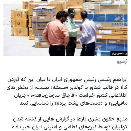
دنبال کنید
مستندها
فرهنگ و زندگی
حقوق شهروندی
انتخابات ریاست جمهوری آمریکا ۲۰۲۴
اقتصادی
حمله جمهوری اسلامی به اسرائیل
رمز مهسا
علم و فناوری
زبانهای مختلف
اسرائیل در جنگ
ورزش زنان در ایران
گالری عکس
اعتراضات زن، زندگی، آزادی
آرشیو
آرشیو پخش زنده
مجموعه مستندهای دادخواهی
ابراهیم رئیسی رئیس جمهوری ایران با بیان این که آوردن
تریبونال مردمی آبان ۹۸
کالا در قالب شناور یا کوله‌بر «مسئله» نیست، از بخش‌های
دادگاه حمید نوری
اطلاعاتی کشور خواست «قاچاق سازمان‌یافته»، «جریان
چهل سال گروگان‌گیری
مافیایی» و «دست‌های پشت پرده» را شناسایی کنند.
قانون شفافیت دارائی کادر رهبری ایران
منابع حقوق بشری بارها در گزارش هایی از کشته شدن
اعتراضات مردمی آبان ۹۸
کولبران توسط نیروهای نظامی و امنیتی ایران خبر داده