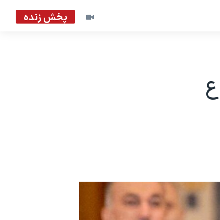
پخش زنده
ع