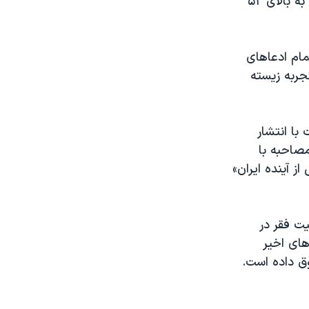
تورم موفقیتی نداشته بلکه رکورد ۸۰ ساله نرخ تورم را هم شکسته و این رقم را به بالای ۵۲
مام ادعاهای
جربه زیسته
ت جمهوری اسلامی اما ۱۶ اردیبهشت با انتشار
مصاحبه با
ز آینده ایران»
ت فقر در
های اخیر
وق داده است.