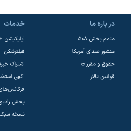
در باره ما
خدمات
متمم بخش ۵۰۸
اپلیکیشن +VOA
منشور صدای آمریکا
فیلترشکن
حقوق و مقررات
اشتراک خبرن
قوانین تالار
آگهی استخد
فرکانس‌های 
پخش رادیو
یادگیری زبان انگلیسی
نسخه سبک 
دنبال کنید