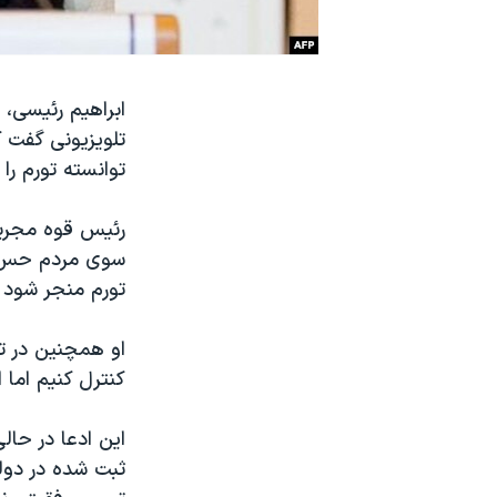
نرگس محمدی برنده جایزه نوبل صلح
همایش محافظه‌کاران آمریکا «سی‌پک»
صفحه‌های ویژه
تلویزیونی گفت ک
سفر پرزیدنت ترامپ به چین
توانسته تورم ر
رئیس قوه مجریه 
سوی مردم حس نم
تورم منجر شود و
او همچنین در ت
کنترل کنیم اما 
ثبت شده در دولت