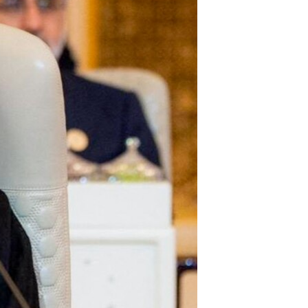
مستندها
فرهنگ و زندگی
حقوق شهروندی
انتخابات ریاست جمهوری آمریکا ۲۰۲۴
اقتصادی
حمله جمهوری اسلامی به اسرائیل
رمز مهسا
علم و فناوری
اسرائیل در جنگ
ورزش زنان در ایران
گالری عکس
اعتراضات زن، زندگی، آزادی
آرشیو پخش زنده
مجموعه مستندهای دادخواهی
تریبونال مردمی آبان ۹۸
دادگاه حمید نوری
چهل سال گروگان‌گیری
قانون شفافیت دارائی کادر رهبری ایران
اعتراضات مردمی آبان ۹۸
اسرائیل در جنگ