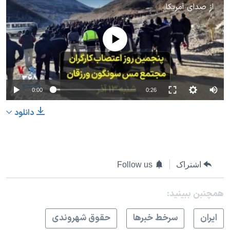
از
صدای آمریکا
No media source currently available
0:00
0:26
دانلود
اشتراک
Follow us
همچنبن ببینید:
ايران
سرخط خبرها
حقوق شهروندی