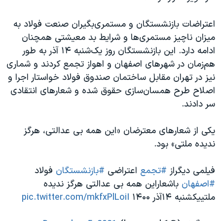
اسرائیل در جنگ
نرگس محمدی برنده جایزه نوبل صلح
اعتراضات بازنشستگان و مستمری‌بگیران صنعت فولاد به
میزان ناچیز مستمری‌ها و شرایط بد معیشتی همچنان
همایش محافظه‌کاران آمریکا «سی‌پک»
ادامه دارد. این بازنشستگان روز یک‌شنبه ۱۴ آذر به طور
صفحه‌های ویژه
هم‌زمان در شهرهای اصفهان و اهواز تجمع کردند و شماری
سفر پرزیدنت ترامپ به چین
نیز در تهران مقابل ساختمان صندوق فولاد خواستار اجرا و
اصلاح طرح همسان‌سازی حقوق شده و شعارهای انتقادی
سر دادند.
یکی از شعارهای معترضان «این همه بی عدالتی، هرگز
ندیده ملتی» بود.
فیلمی دیگراز
#تجمع
اعتراضی
#بازنشستگان
فولاد
#اصفهان
باشعاراین همه بی عدالتی هرگز ندیده
ملتییکشنبه ۱۴آذر ۱۴۰۰
pic.twitter.com/mkfxPlLoiI