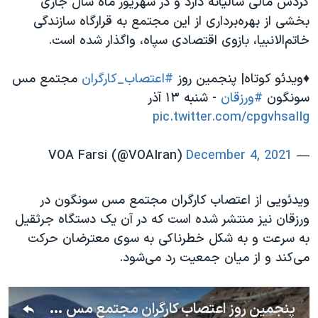
گردش مالی سالیانه دارد و در شهریور ماه سال جاری
بخشی از بهره‌برداری از این مجتمع به قرارگاه سازندگی
خاتم‌الانبیا، بازوی اقتصادی سپاه، واگذار شده است.
♦️ویدئو کوتاه| پنجمین روز
#اعتصاب_کارگران
مجتمع مس
سونگون
#ورزقان
- شنبه ۱۳ آذر
pic.twitter.com/cpgvhsaIIg
December 4, 2021
— VOA Farsi (@VOAIran)
ویدئویی از اعتصاب کارگران مجتمع مس سونگون در
ورزقان نیز منتشر شده است که در آن یک دستگاه جرثقیل
به سرعت و به شکل خطرناکی به سوی معترضان حرکت
می‌کند و از میان جمعیت رد می‌شود.
پنجمین روز اعتصاب کارگران مجتمع مس سونگون ورزقان - شنبه ۱۳ آذر