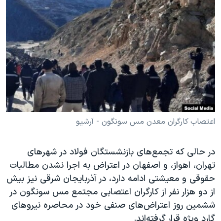
دنبال کنید
مستندها
فرهنگ و زندگی
حقوق شهروندی
انتخابات ریاست جمهوری آمریکا ۲۰۲۴
اقتصادی
حمله جمهوری اسلامی به اسرائیل
رمز مهسا
علم و فناوری
زبانهای مختلف
اسرائیل در جنگ
ورزش زنان در ایران
گالری عکس
اعتراضات زن، زندگی، آزادی
آرشیو پخش زنده
مجموعه مستندهای دادخواهی
اعتصاب کارگران معدن مس سونگون - آرشیو
تریبونال مردمی آبان ۹۸
در حالی که تجمع‌های بازنشستگان فولاد در شهرهای
دادگاه حمید نوری
تهران، اهواز، و اصفهان در اعتراض به اجرا نشدن مطالبات
چهل سال گروگان‌گیری
حقوقی و معیشتی ادامه دارد، در آذربایجان شرقی نیز بیش
قانون شفافیت دارائی کادر رهبری ایران
از دو هزار نفر از کارگران اعتصابی مجتمع مس سونگون در
ششمین روز اعتراض‌های صنفی خود در محاصره نیروهای
اعتراضات مردمی آبان ۹۸
گارد ویژه قرار گرفته‌اند.