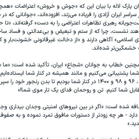
دران پارک لاله با بیان این که «جوش و خروش» اعتراضات «هم
راسر ایران آزادی را فریاد» می‌زند، افزوده‌اند، «جوانانی که د
‌جویانه رهبری تظاهرات اعتراضی را به دست» گرفته‌اند، «تا
واهند نشست، چرا که از ستم و تبعیض و بی‌عدالتی و فساد ساخ
سلامی» آگاهی دارند و «از دخالت غیرقانونی خشونت‌بار و ک
خشمگین‌تر شده‌اند.
مچنین خطاب به جوانان «شجاع» ایران، تأکید شده است: «ما به
شما پشتیبانی می‌کنیم و مانند همیشه در کنار شما ایستاده‌ایم،
در سال‌های ۸۸ ، ۹۶ و ۹۸ و ۱۴۰۰ در کنار شما بودیم تا بدن رنجور خود ر
قابل شما کنیم. تن و روحمان فدای یک تار موی شما!»
ضافه شده است: «اگر در بین نیروهای امنیتی وجدان بیداری وجود
ارد - هر چه زودتر از دستورات مافوق تمرد نموده و به صفوف 
دید.»