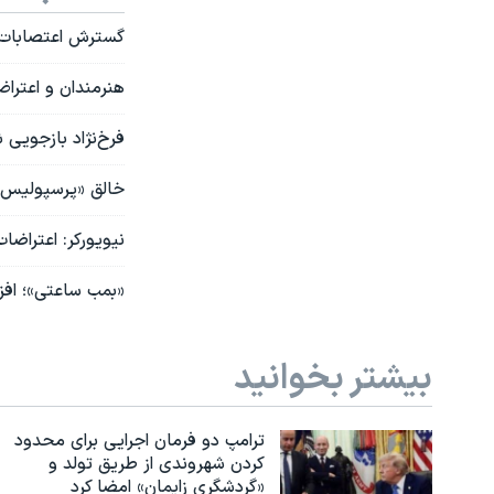
گسترش اعتصابات د
هنرمندان و اعترا
فرخ‌نژاد بازجویی ش
خالق «پرسپولیس»:
نیویورکر: اعتراضات
«بمب ساعتی»؛ افز
بیشتر بخوانید
ترامپ دو فرمان اجرایی برای محدود
کردن شهروندی از طریق تولد و
«گردشگری زایمان» امضا کرد