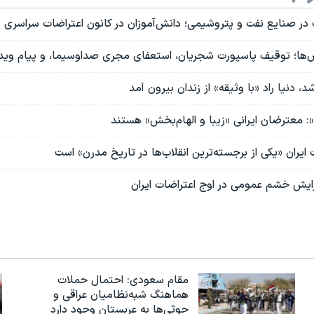
ر صنایع نفت و پتروشیمی؛ دانش‌آموزان در کانون اعتراضات سراسری
ض‌ها؛ توقیف پاسپورت شجریان، استعفای مجری صداوسیما، و پیام وید
د، دنیا راد «با وثیقه» از زندان بیرون آمد
 معترضان ایرانی «زیبا و الهام‌بخش» هستند
 ایران «یکی از برجسته‌ترین انقلاب‌ها در تاریخ مدرن» است
ایش خشم عمومی در اوج اعتراضات ایران
مقام سعودی: احتمال حملات
هماهنگ شبه‌نظامیان عراقی و
حوثی‌ها به عربستان وجود دارد