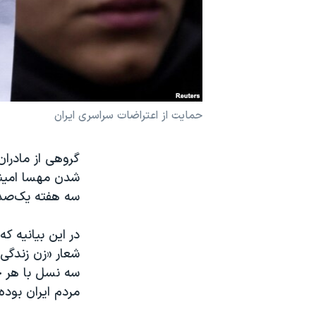
نرگس محمدی برنده جایزه نوبل صلح
همایش محافظه‌کاران آمریکا «سی‌پک»
صفحه‌های ویژه
سفر پرزیدنت ترامپ به چین
حمایت از اعتراضات سراسری ایران
گروهی از مادران
شدن مهسا امینی
سه هفته یک‌صدا د
شعار «زن زندگی
سه نسل با هر ج
مردم ایران بوده