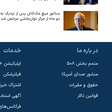
سناتور میچ مک‌کانل پس از نزدیک به
دو ماه از مرکز توان‌بخشی مرخص شد
در باره ما
خدمات
متمم بخش ۵۰۸
اپلیکیشن +VOA
منشور صدای آمریکا
فیلترشکن
حقوق و مقررات
اشتراک خبرن
قوانین تالار
آگهی استخد
فرکانس‌های 