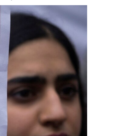
مستندها
فرهنگ و زندگی
حقوق شهروندی
انتخابات ریاست جمهوری آمریکا ۲۰۲۴
اقتصادی
حمله جمهوری اسلامی به اسرائیل
رمز مهسا
علم و فناوری
اسرائیل در جنگ
ورزش زنان در ایران
گالری عکس
اعتراضات زن، زندگی، آزادی
آرشیو پخش زنده
مجموعه مستندهای دادخواهی
تریبونال مردمی آبان ۹۸
دادگاه حمید نوری
چهل سال گروگان‌گیری
قانون شفافیت دارائی کادر رهبری ایران
اعتراضات مردمی آبان ۹۸
اسرائیل در جنگ