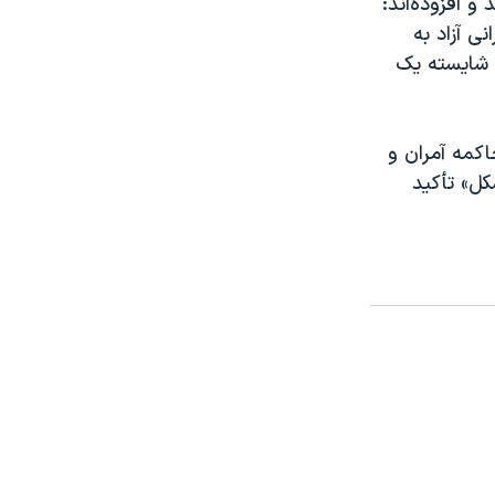
 و افزوده‌اند:
ی آزاد به
ن شایسته یک
اکمه آمران و
کل» تأکید