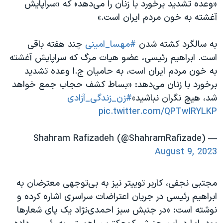
«وعده تشدید برخورد با زنان را می‌دهد» که «سراپایش
آغشته به خون مردم ایران است.»
به سالگرد کشته شدن
#مهسا_امینی
چند هفته باقی
است. ابراهیم رئیسی، عضو هیات مرگ که سراپایش آغشته
به خون مردم ایران است، به حامیان ج.ا وعده تشدید
برخورد با زنان می‌دهد: «بساط کشف حجاب جمع خواهد
شد، هیچ نگران نباشید»
#زن_زندگى_آزادى
pic.twitter.com/QPTwIRYLKP
— Shahram Rafizadeh (@ShahramRafizade)
August 9, 2023
مجتبی نجفی، کاربر توییتر نیز به بی‌توجهی معترضان به
ابراهیم رئیسی در جریان اعتراضات سراسری اشاره کرده و
نوشته است: «در جنبش سبز احمدی‌نژاد یک پای شعارها