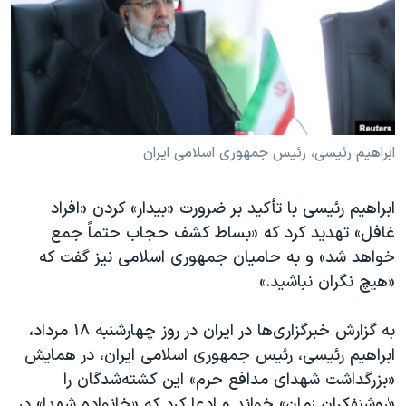
دنبال کنید
مستندها
فرهنگ و زندگی
حقوق شهروندی
انتخابات ریاست جمهوری آمریکا ۲۰۲۴
اقتصادی
حمله جمهوری اسلامی به اسرائیل
رمز مهسا
علم و فناوری
زبانهای مختلف
اسرائیل در جنگ
ورزش زنان در ایران
ابراهیم رئیسی، رئیس جمهوری اسلامی ایران
گالری عکس
اعتراضات زن، زندگی، آزادی
ابراهیم رئیسی با تأکید بر ضرورت «بیدار» کردن «افراد
آرشیو پخش زنده
مجموعه مستندهای دادخواهی
غافل» تهدید کرد که «بساط کشف حجاب حتماً جمع
تریبونال مردمی آبان ۹۸
خواهد شد» و به حامیان جمهوری اسلامی نیز گفت که
«هیچ نگران نباشید.»
دادگاه حمید نوری
چهل سال گروگان‌گیری
به گزارش خبرگزاری‌ها در ایران در روز چهارشنبه ۱۸ مرداد،
قانون شفافیت دارائی کادر رهبری ایران
ابراهیم رئیسی، رئیس جمهوری اسلامی ایران، در همایش
«بزرگداشت شهدای مدافع حرم» این کشته‌شدگان را
اعتراضات مردمی آبان ۹۸
«ٰروشنفکران زمان» خواند و ادعا کرد که «خانواده شهدا» در