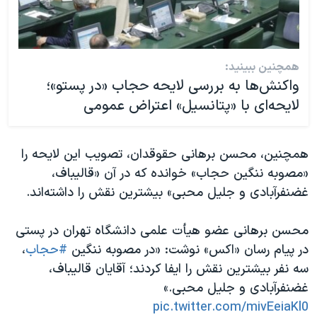
همچنین ببینید:
واکنش‌ها به بررسی لایحه حجاب «در پستو»؛
لایحه‌ای با «پتانسیل» اعتراض عمومی
همچنین، محسن برهانی حقوقدان، تصویب این لایحه را
«مصوبه ننگین حجاب» خوانده که در آن «قالیباف،
غضنفرآبادی و جلیل محبی» بیشترین نقش را داشته‌اند.
محسن برهانی عضو هیأت علمی دانشگاه تهران در پستی
در پیام رسان «اکس» نوشت: «در مصوبه ننگین
#حجاب
،
سه نفر بیشترین نقش را ایفا کردند؛ آقایان قالیباف،
غضنفرآبادی و جلیل محبی.»
pic.twitter.com/mivEeiaKl0