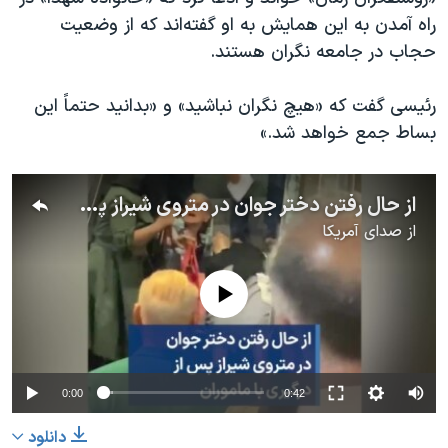
اسرائیل در جنگ
راه آمدن به این همایش به او گفته‌اند که از وضعیت
نرگس محمدی برنده جایزه نوبل صلح
حجاب در جامعه نگران هستند.
همایش محافظه‌کاران آمریکا «سی‌پک»
رئیسی گفت که «هیچ نگران نباشید» و «بدانید حتماً این
صفحه‌های ویژه
بساط جمع خواهد شد.»
سفر پرزیدنت ترامپ به چین
از حال رفتن دختر جوان در متروی شیراز پس از درگیری با ماموران
از
صدای آمریکا
No media source currently available
0:00
0:42
دانلود