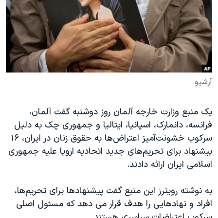
دنبال کنید
مستندها
فرهنگ و زندگی
حقوق شهروندی
انتخابات ریاست جمهوری آمریکا ۲۰۲۴
اقتصادی
حمله جمهوری اسلامی به اسرائیل
رمز مهسا
علم و فناوری
زبانهای مختلف
اسرائیل در جنگ
ورزش زنان در ایران
آرشیو
گالری عکس
اعتراضات زن، زندگی، آزادی
یک منبع وزارت خارجه آلمان روز دوشنبه گفت آلمان،
آرشیو پخش زنده
مجموعه مستندهای دادخواهی
فرانسه، دانمارک، اسپانیا، ایتالیا و جمهوری چک به دلیل
تریبونال مردمی آبان ۹۸
سرکوب خشونت‌آمیز اعتراض‌ها به حقوق زنان در ایران، ۱۶
پیشنهاد برای تحریم‌های جدید اتحادیه اروپا علیه جمهوری
دادگاه حمید نوری
اسلامی ایران ارائه دادند.
چهل سال گروگان‌گیری
قانون شفافیت دارائی کادر رهبری ایران
به نوشته رویترز این منبع گفت پیشنهادها برای تحریم‌ها،
افراد و نهادهایی را هدف قرار می دهد که مسئول اصلی
اعتراضات مردمی آبان ۹۸
سرکوب اعتراضات سراسری هستند.