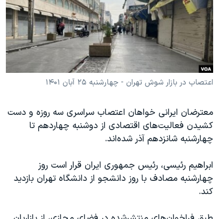
دنبال کنید
مستندها
فرهنگ و زندگی
حقوق شهروندی
انتخابات ریاست جمهوری آمریکا ۲۰۲۴
اقتصادی
حمله جمهوری اسلامی به اسرائیل
رمز مهسا
علم و فناوری
زبانهای مختلف
اسرائیل در جنگ
ورزش زنان در ایران
اعتصاب در بازار شوش تهران - چهارشنبه ۲۵ آبان ۱۴۰۱
گالری عکس
اعتراضات زن، زندگی، آزادی
معترضان ایرانی خواهان اعتصاب سراسری سه روزه و دست
آرشیو پخش زنده
مجموعه مستندهای دادخواهی
کشیدن فعالیت‌های اقتصادی از دوشنبه چهاردهم تا
تریبونال مردمی آبان ۹۸
چهارشنبه شانزدهم آذر شده‌اند.
دادگاه حمید نوری
ابراهیم رئیسی، رئیس جمهوری ایران قرار است روز
چهل سال گروگان‌گیری
چهارشنبه مصادف با روز دانشجو از دانشگاه تهران بازدید
قانون شفافیت دارائی کادر رهبری ایران
کند.
اعتراضات مردمی آبان ۹۸
طبق فراخوان‌های منتشرشده در فضای مجازی، از بازاریان