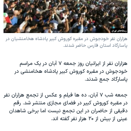
دنبال کنید
مستندها
فرهنگ و زندگی
حقوق شهروندی
انتخابات ریاست جمهوری آمریکا ۲۰۲۴
اقتصادی
حمله جمهوری اسلامی به اسرائیل
رمز مهسا
علم و فناوری
هزاران نفر خودجوش در مقبره کوروش کبیر پادشاه هخامنشیان در
زبانهای مختلف
پاسارگاد استان فارس حاضر شدند.
اسرائیل در جنگ
ورزش زنان در ایران
گالری عکس
اعتراضات زن، زندگی، آزادی
هزاران نفر از ایرانیان روز جمعه ۷ آبان در یک مراسم
آرشیو پخش زنده
مجموعه مستندهای دادخواهی
خودجوش در مقبره کوروش کبیر پادشاه هخامنشی در
پاسارگاد جمع شدند.
تریبونال مردمی آبان ۹۸
دادگاه حمید نوری
جمعه شب ۷ آبان، ده ها فیلم و عکس از تجمع هزاران نفر
چهل سال گروگان‌گیری
در مقبره کوروش کبیر در فضای مجازی منتشر شد. رقم
دقیقی از حاضران در این تجمع نیست اما برخی شاهدان
قانون شفافیت دارائی کادر رهبری ایران
عینی از بیش از ۲۰ هزار نفر گفته اند.
اعتراضات مردمی آبان ۹۸