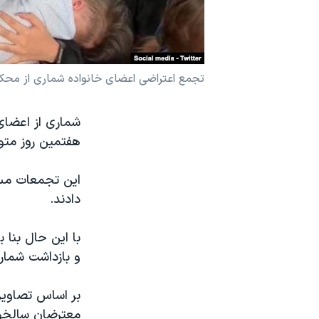
نرگس محمدی برنده جایزه نوبل صلح
همایش محافظه‌کاران آمریکا «سی‌پک»
صفحه‌های ویژه
تجمع اعتراضی اعضای خانواده شماری از محکوم
سفر پرزیدنت ترامپ به چین
هفتمین روز متوا
این تجمعات مسا
دادند.
با این حال بنا 
و بازداشت شمار
بر اساس تصاویر
معترضان سالخور