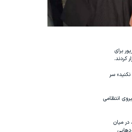
ندانیان محکوم به اعدام روز چهارشنبه ۲۳ شهریور برای
 کردند.
نکنید» سر
یروی انتظامی
در میان
ردهایی