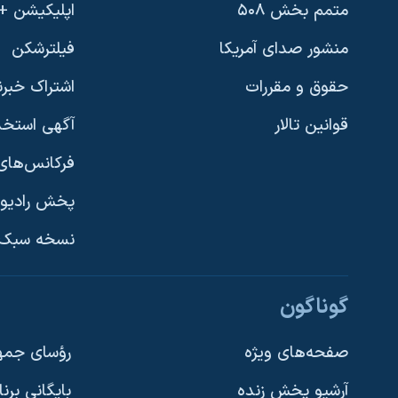
متمم بخش ۵۰۸
اپلیکیشن +VOA
منشور صدای آمریکا
فیلترشکن
حقوق و مقررات
اشتراک خبرن
قوانین تالار
آگهی استخد
فرکانس‌های 
پخش رادیو
یادگیری زبان انگلیسی
نسخه سبک 
دنبال کنید
گوناگون
صفحه‌های ویژه
رؤسای جمهو
آرشیو پخش زنده
بایگانی برن