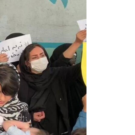
مستندها
فرهنگ و زندگی
حقوق شهروندی
انتخابات ریاست جمهوری آمریکا ۲۰۲۴
اقتصادی
حمله جمهوری اسلامی به اسرائیل
رمز مهسا
علم و فناوری
اسرائیل در جنگ
ورزش زنان در ایران
گالری عکس
اعتراضات زن، زندگی، آزادی
آرشیو پخش زنده
مجموعه مستندهای دادخواهی
تریبونال مردمی آبان ۹۸
دادگاه حمید نوری
چهل سال گروگان‌گیری
قانون شفافیت دارائی کادر رهبری ایران
اعتراضات مردمی آبان ۹۸
اسرائیل در جنگ