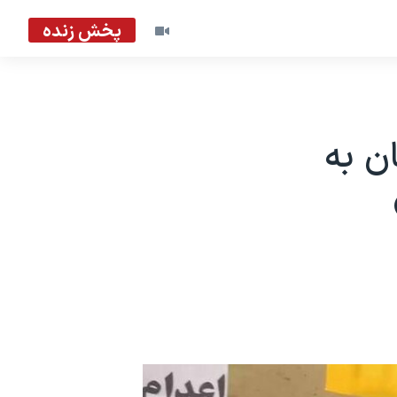
پخش زنده
ن به