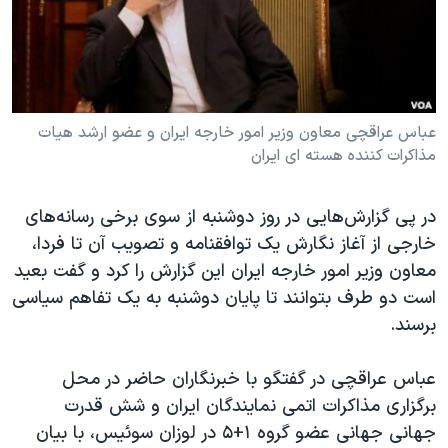
دنبال کنید
مستندها
فرهنگ و زندگی
حقوق شهروندی
انتخابات ریاست جمهوری آمریکا ۲۰۲۴
اقتصادی
حمله جمهوری اسلامی به اسرائیل
رمز مهسا
علم و فناوری
عباس عراقچی معاون وزیر امور خارجه ایران و عضو ارشد هیات
زبانهای مختلف
مذاکرات کننده هسته ای ایران
اسرائیل در جنگ
ورزش زنان در ایران
گالری عکس
اعتراضات زن، زندگی، آزادی
در پی گزارش‌هایی در روز دوشنبه از سوی برخی رسانه‌های
آرشیو پخش زنده
مجموعه مستندهای دادخواهی
خارجی از آغاز نگارش یک توافقنامه و تصویب آن تا فردا،
معاون وزیر امور خارجه ایران این گزارش را کرد و گفت بعید
تریبونال مردمی آبان ۹۸
است دو طرف بتوانند تا پایان دوشنبه به یک تفاهم سیاسی
دادگاه حمید نوری
برسند.
چهل سال گروگان‌گیری
عباس عراقچی در گفتگو با خبرنگاران حاضر در محل
قانون شفافیت دارائی کادر رهبری ایران
برگزاری مذاکرات اتمی نمایندگان ایران و شش قدرت
اعتراضات مردمی آبان ۹۸
جهانی جهانی عضو گروه ۱+۵ در لوزان سوئیس، با بیان