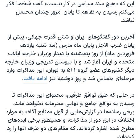
اسرائیل در جنگ
این که «هیچ سند سیاسی در کار نیست،» گفت شخصا فکر
می‌کنم رسیدن به تفاهم تا پایان امروز چندان محتمل
نرگس محمدی برنده جایزه نوبل صلح
نباشد.
همایش محافظه‌کاران آمریکا «سی‌پک»
صفحه‌های ویژه
آخرین دور گفتگوهای ایران و شش قدرت جهانی، پیش از
پایان ضرب الاجل پایان ماه مارس (سه شنبه یازدهم
سفر پرزیدنت ترامپ به چین
فروردین ماه) از روز پنجشنبه با دیدار وزیران خارجه ایالات
متحده و ایران آغاز شد و با پیوستن تدریجی وزیران خارجه
دیگر کشورهای عضو گروه ۱+۵ به لوزان، این مذاکرات وارد
مرحله‌ای حساس شد و روز دوشنبه نیز
ادامه یافت
.
در حالی که طبق توافق طرفین، محتوای این مذاکرات تا
رسیدن به توافق جامع و نهایی محرمانه نخواهد ماند،
برخی رسانه‌ها در گزارش‌هایی از قول «منابع آگاه» به موارد
اختلاف در این دور از مذاکرات، و همینطور برخی ایده‌های
مطرح شده اشاره کرده‌اند، که مقام‌های دو طرف آنها را رد
کرده‌اند.