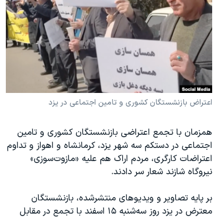
دنبال کنید
مستندها
فرهنگ و زندگی
حقوق شهروندی
انتخابات ریاست جمهوری آمریکا ۲۰۲۴
اقتصادی
حمله جمهوری اسلامی به اسرائیل
رمز مهسا
علم و فناوری
زبانهای مختلف
اسرائیل در جنگ
ورزش زنان در ایران
گالری عکس
اعتراضات زن، زندگی، آزادی
اعتراض بازنشستگان کشوری و تامین اجتماعی در یزد
آرشیو پخش زنده
مجموعه مستندهای دادخواهی
همزمان با تجمع اعتراضی بازنشستگان کشوری و تامین
تریبونال مردمی آبان ۹۸
اجتماعی در دستکم سه شهر یزد، کرمانشاه و اهواز و تداوم
دادگاه حمید نوری
اعتراضات کارگری، مردم اراک هم علیه «مازوت‌سوزی»
چهل سال گروگان‌گیری
نیروگاه شازند شعار سر دادند.
قانون شفافیت دارائی کادر رهبری ایران
بر پایه تصاویر و ویدیوهای منتشرشده، بازنشستگان
اعتراضات مردمی آبان ۹۸
معترض در یزد روز سه‌شنبه ۱۵ اسفند با تجمع در مقابل