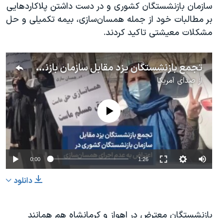
اسرائیل در جنگ
سازمان بازنشستگان کشوری و در دست داشتن پلاکاردهایی
بر مطالبات خود از جمله همسان‌سازی، بیمه تکمیلی و حل
نرگس محمدی برنده جایزه نوبل صلح
مشکلات معیشتی تاکید کردند.
همایش محافظه‌کاران آمریکا «سی‌پک»
صفحه‌های ویژه
تجمع بازنشستگان یزد مقابل سازمان بازنشستگان کشوری در اعتراض به عدم اجرای همسان‌سازی
سفر پرزیدنت ترامپ به چین
از
صدای آمریکا
No media source currently available
0:00
1:26
دانلود
بازنشستگان معترض در اهواز و کرمانشاه هم همانند