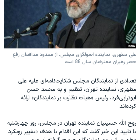
دنبال کنید
مستندها
فرهنگ و زندگی
حقوق شهروندی
انتخابات ریاست جمهوری آمریکا ۲۰۲۴
اقتصادی
حمله جمهوری اسلامی به اسرائیل
رمز مهسا
علم و فناوری
زبانهای مختلف
اسرائیل در جنگ
ورزش زنان در ایران
علی مطهری، نماینده اصولگرای مجلس، از معدود مدافعان رفع
حصر رهبران معترضان سال 88 است
گالری عکس
اعتراضات زن، زندگی، آزادی
آرشیو پخش زنده
مجموعه مستندهای دادخواهی
تعدادی از نمایندگان مجلس شکایت‌نامه‌ای علیه علی
تریبونال مردمی آبان ۹۸
مطهری، نماینده تهران، تنظیم و به محمد حسن
دادگاه حمید نوری
ابوترابی‌فرد، رئیس «هیات نظارت بر نمایندگان» ارائه
کرده‌اند.
چهل سال گروگان‌گیری
قانون شفافیت دارائی کادر رهبری ایران
روح الله حسینیان نماینده تهران در مجلس، روز چهارشنبه
اعتراضات مردمی آبان ۹۸
با تایید این خبر گفت که این اقدام با هدف «تغییر رویکرد