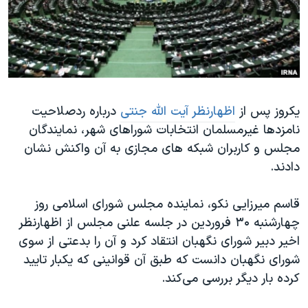
دنبال کنید
مستندها
فرهنگ و زندگی
حقوق شهروندی
انتخابات ریاست جمهوری آمریکا ۲۰۲۴
اقتصادی
حمله جمهوری اسلامی به اسرائیل
رمز مهسا
علم و فناوری
زبانهای مختلف
یکروز پس از
اظهارنظر آیت الله جنتی
درباره ردصلاحیت
اسرائیل در جنگ
ورزش زنان در ایران
نامزدها غیرمسلمان انتخابات شوراهای شهر، نمایندگان
گالری عکس
اعتراضات زن، زندگی، آزادی
مجلس و کاربران شبکه های مجازی به آن واکنش نشان
آرشیو پخش زنده
مجموعه مستندهای دادخواهی
دادند.
تریبونال مردمی آبان ۹۸
قاسم میرزایی نکو، نماینده مجلس شورای اسلامی روز
دادگاه حمید نوری
چهارشنبه ۳۰ فروردین در جلسه علنی مجلس از اظهارنظر
چهل سال گروگان‌گیری
اخیر دبیر شورای نگهبان انتقاد کرد و آن را بدعتی از سوی
شورای نگهبان دانست که طبق آن قوانینی که یکبار تایید
قانون شفافیت دارائی کادر رهبری ایران
کرده بار دیگر بررسی می‌کند.
اعتراضات مردمی آبان ۹۸