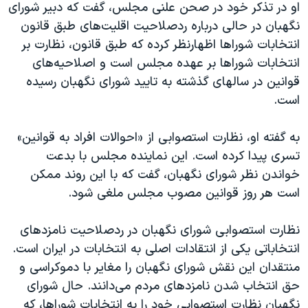
اسرائیل در جنگ
او در تذکر خود در صحن علنی مجلس، گفت که دبیر شورای
نگهبان در حالی درباره ردصلاحیت اقلیت‌های طبق قانون
نرگس محمدی برنده جایزه نوبل صلح
انتخابات شوراها اظهارنظر کرده که طبق قانون، نظارت بر
همایش محافظه‌کاران آمریکا «سی‌پک»
انتخابات شوراها بر عهده مجلس است و اصلاحیه‌های
صفحه‌های ویژه
قوانین در سالهای گذشته به تایید شورای نگهبان رسیده
است.
سفر پرزیدنت ترامپ به چین
به گفته او، نظارت استصوابی از «احوالات افراد به قوانین»
تسری پیدا کرده است. این نماینده مجلس با بدعت
خواندن نظر شورای نگهبان، گفت که با این روند ممکن
است هر روز قوانین مصوب مجلس ملغی شود.
نظارت استصوابی شورای نگهبان در ردصلاحیت نامزدهای
انتخاباتی یکی از انتقادات اصلی به انتخابات در ایران است.
منتقدان این نقش شورای نگهبان را مغایر با دموکراسی و
حق انتخاب شدن نامزدهای مردم می‌دانند. حال شورای
نگهبان نظارت استصوابی خود را به انتخابات شوراها، که