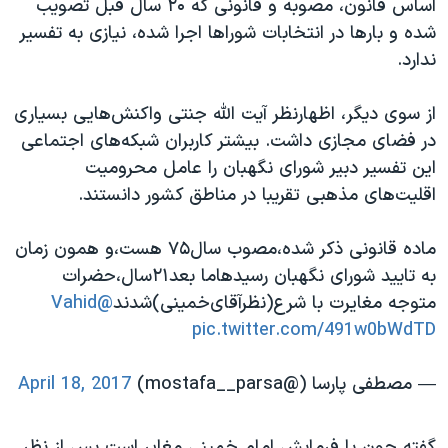
اساس قانون، مصوبه و قانونی که ۲۰ سال قبل تصویب
شده و بارها در انتخابات شوراها اجرا شده، نیازی به تفسیر
ندارد.
از سوی دیگر، اظهارنظر آیت الله جنتی واکنش‌هایی بسیاری
در فضای مجازی داشت. بیشتر کاربران شبکه‌های اجتماعی
این تفسیر دبیر شورای نگهبان را عامل محرومیت
اقلیت‌های مذهبی تقریبا در مناطق کشور دانستند.
ماده قانونی ذکر شده،مصوب سال۷۵ هست،و همون زمان
به تایید شورای نگهبان رسیدهاما بعد۲۱سال،حضرات
متوجه مغایرت با شرع(نظرآقای‌خمینی)شدند
@Vahid
pic.twitter.com/491w0bWdTD
— مصطفی پارسا (@mostafa__parsa)
April 18, 2017
گفته چون با فرمایش امام خمینی مغایر است پس از نظر