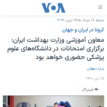
ینکهای
ابل
سترسی
جمعه ۱۶ مرداد ۱۴۰۵ ایران ۲۱:۴۱
خانه
هش
کرونا در ایران و جهان
نسخه سبک وب‌سایت
ه
معاون آموزشی وزارت بهداشت ایران:
حتوای
موضوع ها
برگزاری امتحانات در دانشگاه‌های علوم
صلی
برنامه های تلویزیونی
ایران
هش
پزشکی حضوری خواهد بود
جدول برنامه ها
ه
آمریکا
فحه
صفحه‌های ویژه
سارا دهقان
جهان
صلی
فرکانس‌های صدای آمریکا
ورزشی
جام جهانی ۲۰۲۶
۱۵ دی ۱۴۰۰
هش
پخش رادیویی
ه
گزیده‌ها
عملیات خشم حماسی
اشتراک
ستجو
۲۵۰سالگی آمریکا
ویژه برنامه‌ها
یادگیری زبان انگلیسی
ویدیوها
بایگانی برنامه‌های تلویزیونی