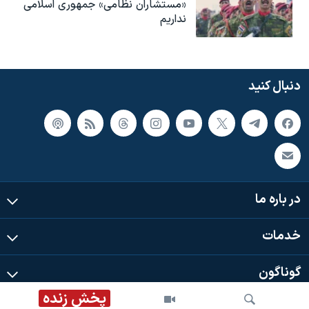
«مستشاران نظامی» جمهوری اسلامی
نداریم
دنبال کنید
در باره ما
خدمات
گوناگون
پخش زنده