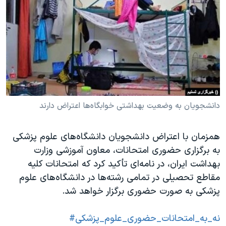
دنبال کنید
مستندها
فرهنگ و زندگی
حقوق شهروندی
انتخابات ریاست جمهوری آمریکا ۲۰۲۴
اقتصادی
حمله جمهوری اسلامی به اسرائیل
رمز مهسا
علم و فناوری
زبانهای مختلف
اسرائیل در جنگ
ورزش زنان در ایران
گالری عکس
اعتراضات زن، زندگی، آزادی
دانشجویان به وضعیت بهداشتی خوابگاه‌ها اعتراض دارند
آرشیو پخش زنده
مجموعه مستندهای دادخواهی
همزمان با اعتراض دانشجویان دانشگاه‌های علوم پزشکی
تریبونال مردمی آبان ۹۸
به برگزاری حضوری امتحانات، معاون آموزشی وزارت
دادگاه حمید نوری
بهداشت ایران، در نامه‌ای تأکید کرد که امتحانات کلیه
چهل سال گروگان‌گیری
مقاطع تحصیلی در تمامی رشته‌ها در دانشگاه‌های علوم
پزشکی به صورت حضوری برگزار خواهد شد.
قانون شفافیت دارائی کادر رهبری ایران
اعتراضات مردمی آبان ۹۸
#نه_به_امتحانات_حضوری_علوم_پزشکی