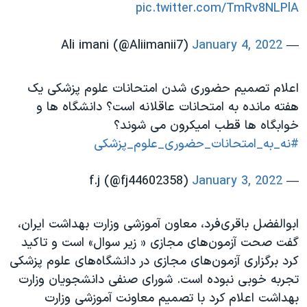
اسرائیل در جنگ
pic.twitter.com/TmRv8NLPlA
نرگس محمدی برنده جایزه نوبل صلح
January 4, 2022
— Ali imani (@Aliimanii7)
همایش محافظه‌کاران آمریکا «سی‌پک»
صفحه‌های ویژه
اعلام تصمیم حضوری شدن امتحانات علوم پزشکی یک
سفر پرزیدنت ترامپ به چین
هفته مانده به امتحانات عاقلانه است؟ دانشگاه ها و
خوابگاه ها قطب امیکرون می شوند؟
#نه_به_امتحانات_حضوری_علوم_پزشکی
January 3, 2022
— f.j (@fj44602358)
ابوالفضل باقری‌فرد، معاون آموزشی وزارت بهداشت ایران،
گفت صحت آزمون‌های مجازی « زیر سوال» است و تاکید
کرد برگزاری آزمون‌های مجازی در دانشگاه‌های علوم پزشکی
تجربه خوبی نبوده است. شورای صنفی دانشجویان وزارت
بهداشت اعلام کرد با تصمیم معاونت آموزشی وزارت