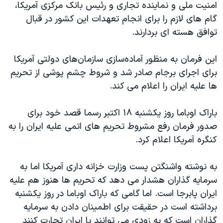
اسرائیل در جنگ
امنیت ملی و نماینده تجاری و رئیس بانک مرکزی آمریکا،
گام های لازم را برای انجام تعهدات این کشور در قبال
نرگس محمدی برنده جایزه نوبل صلح
توافق هسته ای بردارند.
همایش محافظه‌کاران آمریکا «سی‌پک»
صفحه‌های ویژه
این فرمان به منظور آماده‌سازی سازمان‌های دولتی آمریکا
برای اجرای برجام صادر شد و شروط چشم پوشی از تحریم
سفر پرزیدنت ترامپ به چین
ها علیه ایران را اعلام می کند.
باراک اوباما روز یکشنبه ۱۸ اکتبر رسما قصد خود برای
صدور فرمان رفع مشروط تحریم های اتمی علیه ایران را به
کنگره آمریکا اعلام کرد.
به نوشته واشنگتن پست وزارت خزانه داری آمریکا اما به
سرمایه گذاران هشدار می دهد که تحریم ها هنوز هم علیه
ایران پابرجا است. اما گامی که باراک اوباما در روز یکشنبه
برداشته است در حقیقت برای اطمینان دادن به سرمایه
گذاران است که به زودی می توانند با ایران تجارت کنند