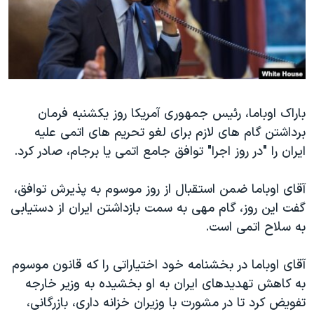
دنبال کنید
مستندها
فرهنگ و زندگی
حقوق شهروندی
انتخابات ریاست جمهوری آمریکا ۲۰۲۴
اقتصادی
حمله جمهوری اسلامی به اسرائیل
رمز مهسا
علم و فناوری
زبانهای مختلف
باراک اوباما، رئیس جمهوری آمریکا روز یکشنبه فرمان
اسرائیل در جنگ
ورزش زنان در ایران
برداشتن گام های لازم برای لغو تحریم های اتمی علیه
گالری عکس
اعتراضات زن، زندگی، آزادی
ایران را "در روز اجرا" توافق جامع اتمی یا برجام، صادر کرد.
آرشیو پخش زنده
مجموعه مستندهای دادخواهی
آقای اوباما ضمن استقبال از روز موسوم به پذیرش توافق،
تریبونال مردمی آبان ۹۸
گفت این روز، گام مهی به سمت بازداشتن ایران از دستیابی
دادگاه حمید نوری
به سلاح اتمی است.
چهل سال گروگان‌گیری
آقای اوباما در بخشنامه خود اختیاراتی را که قانون موسوم
قانون شفافیت دارائی کادر رهبری ایران
به کاهش تهدیدهای ایران به او بخشیده به وزیر خارجه
اعتراضات مردمی آبان ۹۸
تفویض کرد تا در مشورت با وزیران خزانه داری، بازرگانی،