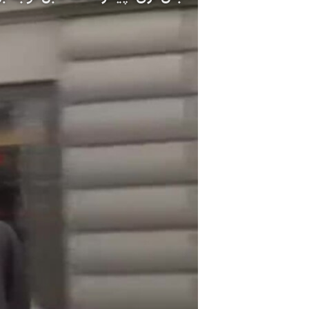
مستندها
فرهنگ و زندگی
حقوق شهروندی
انتخابات ریاست جمهوری آمریکا ۲۰۲۴
اقتصادی
حمله جمهوری اسلامی به اسرائیل
رمز مهسا
علم و فناوری
اسرائیل در جنگ
ورزش زنان در ایران
گالری عکس
اعتراضات زن، زندگی، آزادی
آرشیو پخش زنده
مجموعه مستندهای دادخواهی
تریبونال مردمی آبان ۹۸
دادگاه حمید نوری
چهل سال گروگان‌گیری
قانون شفافیت دارائی کادر رهبری ایران
اعتراضات مردمی آبان ۹۸
اسرائیل در جنگ