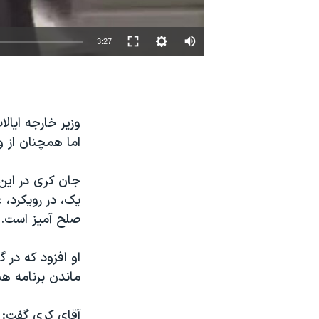
نرگس محمدی برنده جایزه نوبل صلح
همایش محافظه‌کاران آمریکا «سی‌پک»
3:27
صفحه‌های ویژه
سفر پرزیدنت ترامپ به چین
وزیر خارجه ایا
اما همچنان از 
جان کری در این
یک، در رویکرد، 
صلح آمیز است.
او افزود که در 
ماندن برنامه هس
آقای کری گفت: «