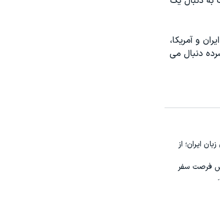
 به دنبال یک
یات های ایران و آمریکا،
رده دنبال می
ون زبان ایران؛ از
 پرس فرصت سفر