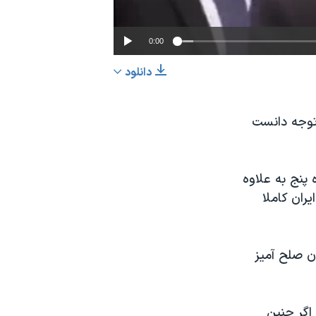
0:00
دانلود
EMBED
اشتراک
 توجه دانست
پنج به علاوه
ران کاملا
دن صلح آمیز
اگر چنین